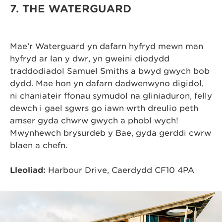
7. THE WATERGUARD
Mae’r Waterguard yn dafarn hyfryd mewn man
hyfryd ar lan y dŵr, yn gweini diodydd
traddodiadol Samuel Smiths a bwyd gwych bob
dydd. Mae hon yn dafarn dadwenwyno digidol,
ni chaniateir ffonau symudol na gliniaduron, felly
dewch i gael sgwrs go iawn wrth dreulio peth
amser gyda chwrw gwych a phobl wych!
Mwynhewch brysurdeb y Bae, gyda gerddi cwrw
blaen a chefn.
Lleoliad:
Harbour Drive, Caerdydd CF10 4PA