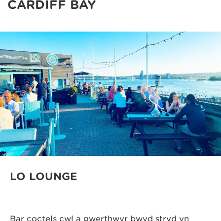
CARDIFF BAY
LO LOUNGE
Bar coctels cŵl a gwerthwyr bwyd stryd yn