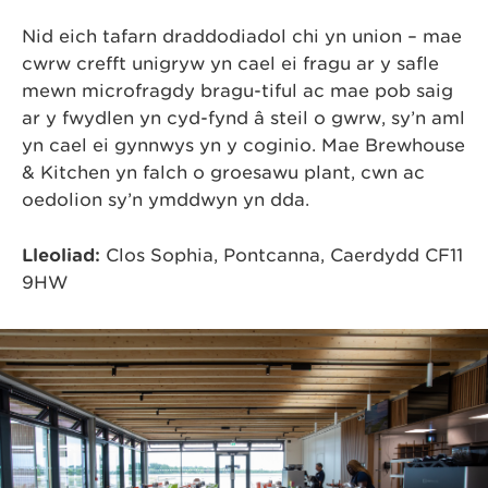
Nid eich tafarn draddodiadol chi yn union – mae
cwrw crefft unigryw yn cael ei fragu ar y safle
mewn microfragdy bragu-tiful ac mae pob saig
ar y fwydlen yn cyd-fynd â steil o gwrw, sy’n aml
yn cael ei gynnwys yn y coginio. Mae Brewhouse
& Kitchen yn falch o groesawu plant, cŵn ac
oedolion sy’n ymddwyn yn dda.
Lleoliad:
Clos Sophia, Pontcanna, Caerdydd CF11
9HW