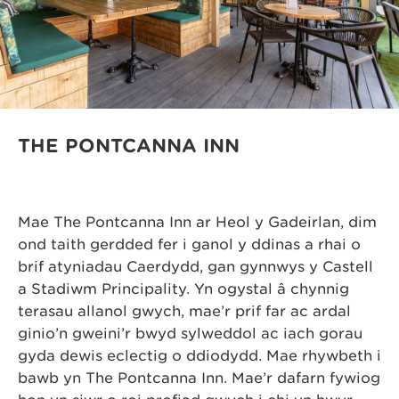
THE PONTCANNA INN
Mae The Pontcanna Inn ar Heol y Gadeirlan, dim
ond taith gerdded fer i ganol y ddinas a rhai o
brif atyniadau Caerdydd, gan gynnwys y Castell
a Stadiwm Principality. Yn ogystal â chynnig
terasau allanol gwych, mae’r prif far ac ardal
ginio’n gweini’r bwyd sylweddol ac iach gorau
gyda dewis eclectig o ddiodydd. Mae rhywbeth i
bawb yn The Pontcanna Inn. Mae’r dafarn fywiog