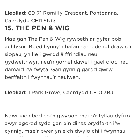
Lleoliad:
69-71 Romilly Crescent, Pontcanna,
Caerdydd CF11 9NQ
15. THE PEN & WIG
Mae gan The Pen & Wig rywbeth ar gyfer pob
achlysur. Boed hynny’n hafan hamddenol draw o’r
siopau, yn lle i gwrdd â ffrindiau neu
gydweithwyr, neu’n gornel dawel i gael diod neu
damaid i’w fwyta. Gan gynnig gardd gwrw
berffaith i fwynhau’r heulwen.
Lleoliad:
1 Park Grove, Caerdydd CF10 3BJ
Nawr eich bod chi’n gwybod rhai o’r tyllau dyfrio
awyr agored sydd gan ein dinas brydferth i’w
cynnig, mae’r pŵer yn eich dwylo chi i fwynhau