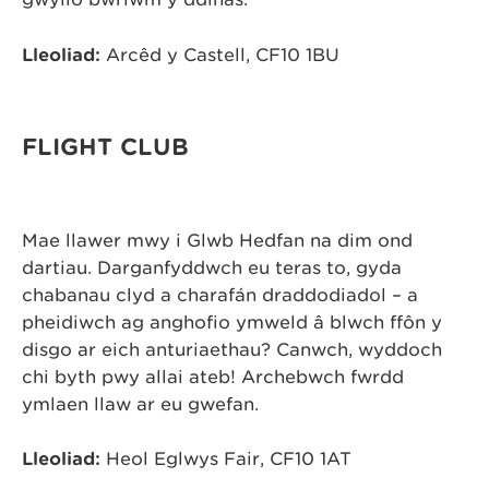
Lleoliad:
Arcêd y Castell, CF10 1BU
FLIGHT CLUB
Mae llawer mwy i Glwb Hedfan na dim ond
dartiau. Darganfyddwch eu teras to, gyda
chabanau clyd a charafán draddodiadol – a
pheidiwch ag anghofio ymweld â blwch ffôn y
disgo ar eich anturiaethau? Canwch, wyddoch
chi byth pwy allai ateb! Archebwch fwrdd
ymlaen llaw ar eu gwefan.
Lleoliad:
Heol Eglwys Fair, CF10 1AT