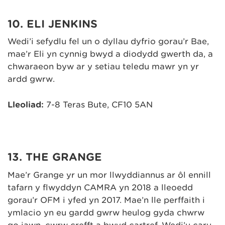
10. ELI JENKINS
Wedi’i sefydlu fel un o dyllau dyfrio gorau’r Bae,
mae’r Eli yn cynnig bwyd a diodydd gwerth da, a
chwaraeon byw ar y setiau teledu mawr yn yr
ardd gwrw.
Lleoliad:
7-8 Teras Bute, CF10 5AN
13. THE GRANGE
Mae’r Grange yr un mor llwyddiannus ar ôl ennill
tafarn y flwyddyn CAMRA yn 2018 a lleoedd
gorau’r OFM i yfed yn 2017. Mae’n lle perffaith i
ymlacio yn eu gardd gwrw heulog gyda chwrw