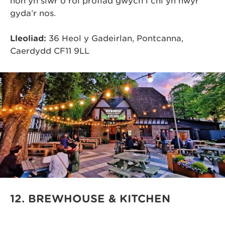
hon yn siŵr o roi profiad gwych i chi yn hwyr
gyda’r nos.
Lleoliad:
36 Heol y Gadeirlan, Pontcanna,
Caerdydd CF11 9LL
12. BREWHOUSE & KITCHEN