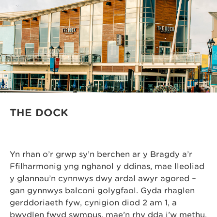
THE DOCK
Yn rhan o’r grŵp sy’n berchen ar y Bragdy a’r
Ffilharmonig yng nghanol y ddinas, mae lleoliad
y glannau’n cynnwys dwy ardal awyr agored –
gan gynnwys balconi golygfaol. Gyda rhaglen
gerddoriaeth fyw, cynigion diod 2 am 1, a
bwydlen fwyd swmpus, mae’n rhy dda i’w methu.