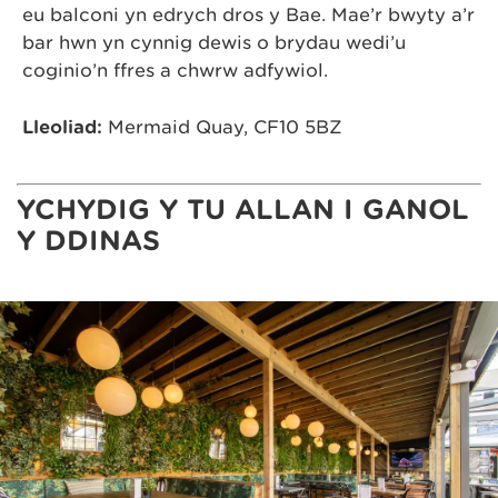
eu balconi yn edrych dros y Bae. Mae’r bwyty a’r
bar hwn yn cynnig dewis o brydau wedi’u
coginio’n ffres a chwrw adfywiol.
Lleoliad:
Mermaid Quay, CF10 5BZ
YCHYDIG Y TU ALLAN I GANOL
Y DDINAS