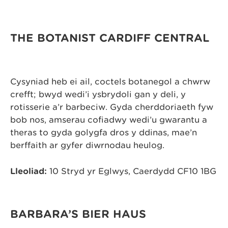
THE BOTANIST CARDIFF CENTRAL
Cysyniad heb ei ail, coctels botanegol a chwrw
crefft; bwyd wedi’i ysbrydoli gan y deli, y
rotisserie a’r barbeciw. Gyda cherddoriaeth fyw
bob nos, amserau cofiadwy wedi’u gwarantu a
theras to gyda golygfa dros y ddinas, mae’n
berffaith ar gyfer diwrnodau heulog.
Lleoliad:
10 Stryd yr Eglwys, Caerdydd CF10 1BG
BARBARA’S BIER HAUS