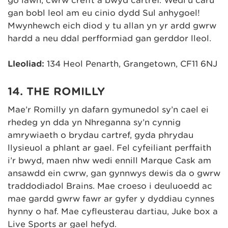
go iawn, cwrw crefft a bwyd cartref. Wedi’u caru
gan bobl leol am eu cinio dydd Sul anhygoel!
Mwynhewch eich diod y tu allan yn yr ardd gwrw
hardd a neu ddal perfformiad gan gerddor lleol.
Lleoliad:
134 Heol Penarth, Grangetown, CF11 6NJ
14. THE ROMILLY
Mae’r Romilly yn dafarn gymunedol sy’n cael ei
rhedeg yn dda yn Nhreganna sy’n cynnig
amrywiaeth o brydau cartref, gyda phrydau
llysieuol a phlant ar gael. Fel cyfeiliant perffaith
i’r bwyd, maen nhw wedi ennill Marque Cask am
ansawdd ein cwrw, gan gynnwys dewis da o gwrw
traddodiadol Brains. Mae croeso i deuluoedd ac
mae gardd gwrw fawr ar gyfer y dyddiau cynnes
hynny o haf. Mae cyfleusterau dartiau, Juke box a
Live Sports ar gael hefyd.