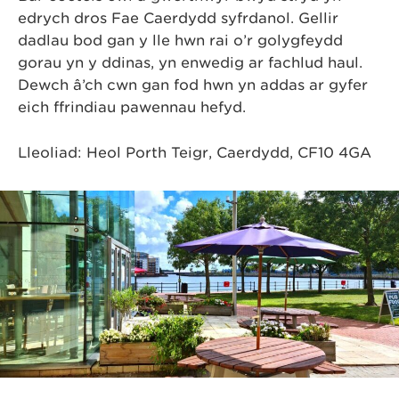
edrych dros Fae Caerdydd syfrdanol. Gellir
dadlau bod gan y lle hwn rai o’r golygfeydd
gorau yn y ddinas, yn enwedig ar fachlud haul.
Dewch â’ch cŵn gan fod hwn yn addas ar gyfer
eich ffrindiau pawennau hefyd.
Lleoliad: Heol Porth Teigr, Caerdydd, CF10 4GA