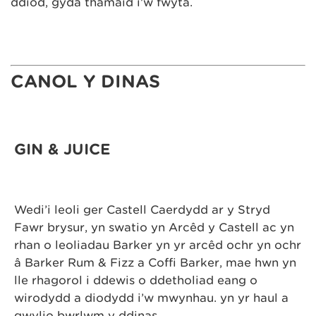
ddiod, gyda thamaid i’w fwyta.
CANOL Y DINAS
GIN & JUICE
Wedi’i leoli ger Castell Caerdydd ar y Stryd
Fawr brysur, yn swatio yn Arcêd y Castell ac yn
rhan o leoliadau Barker yn yr arcêd ochr yn ochr
â Barker Rum & Fizz a Coffi Barker, mae hwn yn
lle rhagorol i ddewis o ddetholiad eang o
wirodydd a diodydd i’w mwynhau. yn yr haul a
gwylio bwrlwm y ddinas.