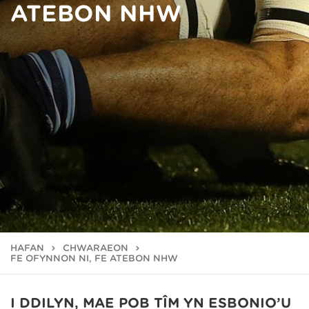
ATEBON NHW
HAFAN
CHWARAEON
FE OFYNNON NI, FE ATEBON NHW
I DDILYN, MAE POB TÎM YN ESBONIO’U