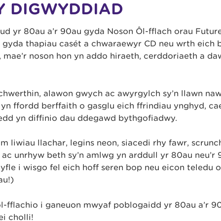
Y DIGWYDDIAD
d yr 80au a’r 90au gyda Noson Ôl-fflach orau Future
ny gyda thapiau casét a chwaraewyr CD neu wrth eich
, mae’r noson hon yn addo hiraeth, cerddoriaeth a da
 chwerthin, alawon gwych ac awyrgylch sy’n llawn na
yn ffordd berffaith o gasglu eich ffrindiau ynghyd, ca
oedd yn diffinio dau ddegawd bythgofiadwy.
liwiau llachar, legins neon, siacedi rhy fawr, scrunch
 ac unrhyw beth sy’n amlwg yn arddull yr 80au neu’r 
fle i wisgo fel eich hoff seren bop neu eicon teledu o
au!)
l-fflachio i ganeuon mwyaf poblogaidd yr 80au a’r 9
i cholli!