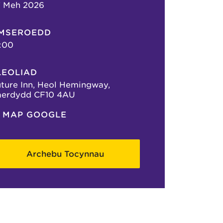
7 Meh 2026
MSEROEDD
:00
LEOLIAD
ture Inn, Heol Hemingway,
aerdydd CF10 4AU
MAP GOOGLE
Archebu Tocynnau