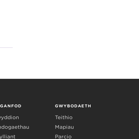
RGANFOD
GWYBODAETH
yddion
Teithio
dogaethau
Mapiau
lliant
Parcio