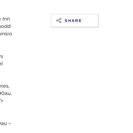
 Inn
SHARE
 bodd
wnsio
ws
el
ies,
90au.
’r
0au –