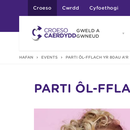
Croeso
Cwrdd
Cyfoethogi
GWELD A
Op
GWNEUD
G
A
G
Atyniadau
HAFAN
EVENTS
PARTI ÔL-FFLACH YR 80AU A’R
me
Gweithgareddau
Adloniant
Chwaraeon
Siopa
Teithiau a Golygfe
PARTI ÔL-FFL