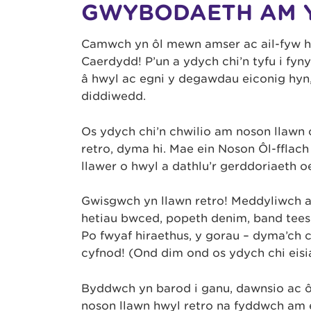
GWYBODAETH AM 
Camwch yn ôl mewn amser ac ail-fyw hu
Caerdydd! P’un a ydych chi’n tyfu i fy
â hwyl ac egni y degawdau eiconig hyn
diddiwedd.
Os ydych chi’n chwilio am noson llawn
retro, dyma hi. Mae ein Noson Ôl-fflach 
llawer o hwyl a dathlu’r gerddoriaeth 
Gwisgwch yn llawn retro! Meddyliwch am 
hetiau bwced, popeth denim, band tees
Po fwyaf hiraethus, y gorau – dyma’ch cy
cyfnod! (Ond dim ond os ydych chi eisi
Byddwch yn barod i ganu, dawnsio ac ô
noson llawn hwyl retro na fyddwch am e