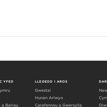
C YFED
LLEOEDD I AROS
DA
Gymru
Gwestai
New
Hunan Arlwyo
Cym
 a Bariau
Carafannau a Gwersylla
Diwy