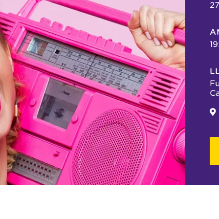
2
A
19
L
Fu
C