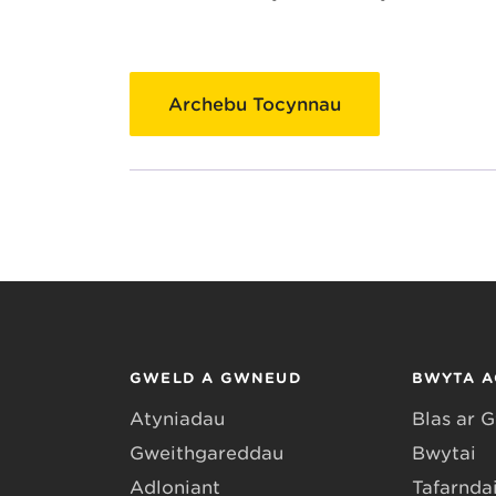
Archebu Tocynnau
GWELD A GWNEUD
BWYTA A
Atyniadau
Blas ar 
Gweithgareddau
Bwytai
Adloniant
Tafarndai