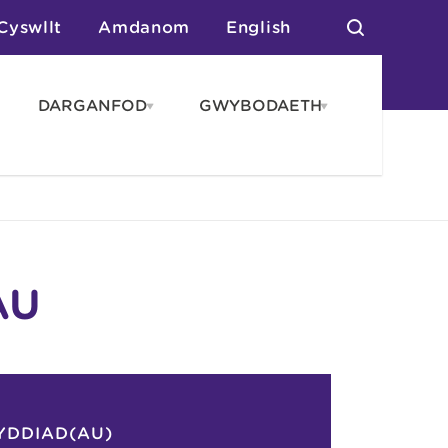
Cyswllt
Amdanom
English
DARGANFOD
GWYBODAETH
pen
Open
Open
AROS
DARGANFOD
GWYBODAET
enu
menu
menu
tai
n Arlwyo
anau a Gwersylla
or o Leoedd
AU
YDDIAD(AU)