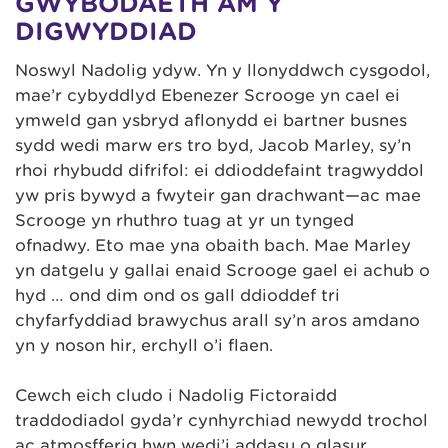
GWYBODAETH AM Y
DIGWYDDIAD
Noswyl Nadolig ydyw. Yn y llonyddwch cysgodol,
mae’r cybyddlyd Ebenezer Scrooge yn cael ei
ymweld gan ysbryd aflonydd ei bartner busnes
sydd wedi marw ers tro byd, Jacob Marley, sy’n
rhoi rhybudd difrifol: ei ddioddefaint tragwyddol
yw pris bywyd a fwyteir gan drachwant—ac mae
Scrooge yn rhuthro tuag at yr un tynged
ofnadwy. Eto mae yna obaith bach. Mae Marley
yn datgelu y gallai enaid Scrooge gael ei achub o
hyd … ond dim ond os gall ddioddef tri
chyfarfyddiad brawychus arall sy’n aros amdano
yn y noson hir, erchyll o’i flaen.
Cewch eich cludo i Nadolig Fictoraidd
traddodiadol gyda’r cynhyrchiad newydd trochol
ac atmosfferig hwn wedi’i addasu o glasur