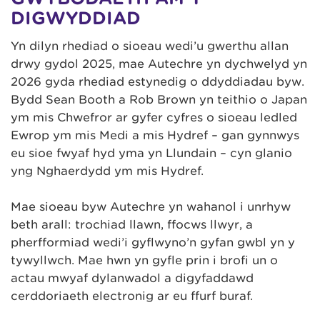
DIGWYDDIAD
Yn dilyn rhediad o sioeau wedi’u gwerthu allan
drwy gydol 2025, mae Autechre yn dychwelyd yn
2026 gyda rhediad estynedig o ddyddiadau byw.
Bydd Sean Booth a Rob Brown yn teithio o Japan
ym mis Chwefror ar gyfer cyfres o sioeau ledled
Ewrop ym mis Medi a mis Hydref – gan gynnwys
eu sioe fwyaf hyd yma yn Llundain – cyn glanio
yng Nghaerdydd ym mis Hydref.
Mae sioeau byw Autechre yn wahanol i unrhyw
beth arall: trochiad llawn, ffocws llwyr, a
pherfformiad wedi’i gyflwyno’n gyfan gwbl yn y
tywyllwch. Mae hwn yn gyfle prin i brofi un o
actau mwyaf dylanwadol a digyfaddawd
cerddoriaeth electronig ar eu ffurf buraf.