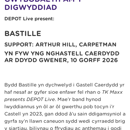
DIGWYDDIAD
DEPOT Live present:
BASTILLE
SUPPORT: ARTHUR HILL, CARPETMAN
YN FYW YNG NGHASTELL CAERDYDD
AR DDYDD GWENER, 10 GORFF 2026
Bydd Bastille yn dychwelyd i Gastell Caerdydd yr
haf nesaf ar gyfer sioe enfawr fel rhan o
TK Maxx
presents DEPOT Live
. Mae’r band hynod
lwyddiannus yn ôl ar ôl gwerthu pob tocyn i’r
Castell yn 2023, gan ddod â’u sain ddigamsyniol a
gyrfa sy’n llawn caneuon sydd wedi cyrraedd brig
y siartiau, biliynau o ffrydiau ac anthemau i godi