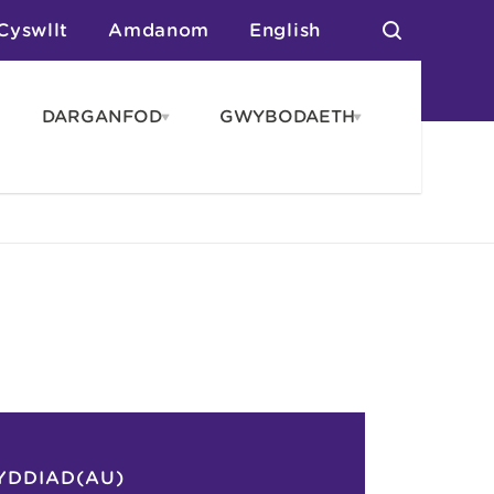
Cyswllt
Amdanom
English
DARGANFOD
GWYBODAETH
pen
Open
Open
AROS
DARGANFOD
GWYBODAET
enu
menu
menu
tai
n Arlwyo
anau a Gwersylla
or o Leoedd
YDDIAD(AU)