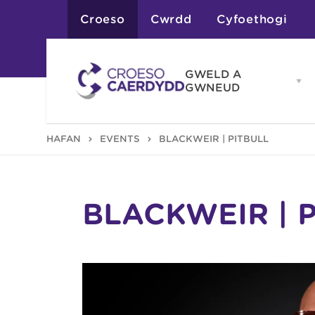
Croeso
Cwrdd
Cyfoethogi
GWELD A
Op
GWNEUD
G
A
G
Atyniadau
HAFAN
EVENTS
BLACKWEIR | PITBULL
me
Gweithgareddau
Adloniant
Chwaraeon
Siopa
Teithiau a Golygfe
BLACKWEIR | 