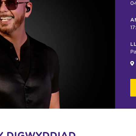
04
A
17
L
Pa
Y DIGWYDDIAD