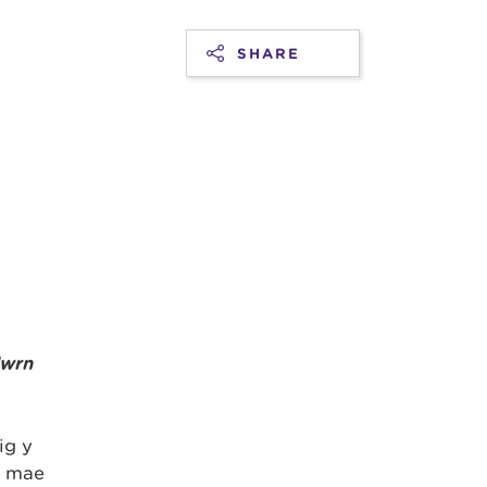
SHARE
dwrn
ig y
, mae