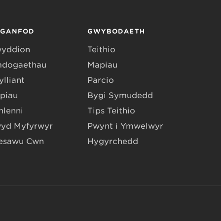
RGANFOD
GWYBODAETH
yddion
Teithio
dogaethau
Mapiau
lliant
Parcio
piau
Bygi Symudedd
hlenni
Tips Teithio
yd Myfyrwyr
Pwynt i Ymwelwyr
esawu Cŵn
Hygyrchedd