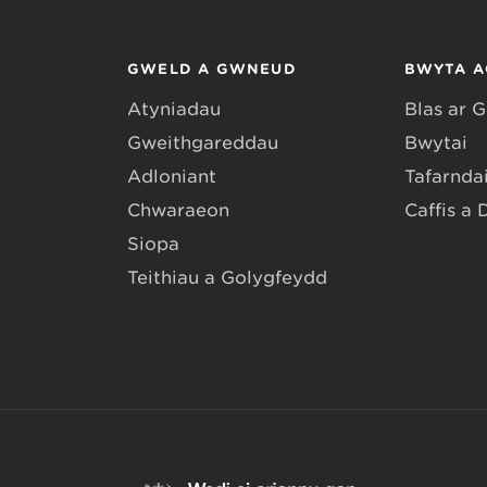
GWELD A GWNEUD
BWYTA A
Atyniadau
Blas ar 
Gweithgareddau
Bwytai
Adloniant
Tafarndai
Chwaraeon
Caffis a 
Siopa
Teithiau a Golygfeydd