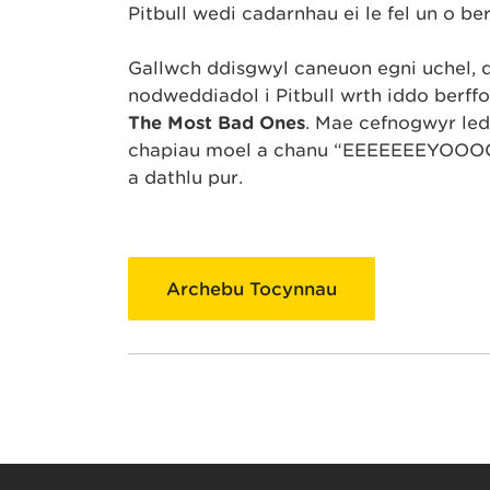
Pitbull wedi cadarnhau ei le fel un o be
Gallwch ddisgwyl caneuon egni uchel, 
nodweddiadol i Pitbull wrth iddo berff
The Most Bad Ones
. Mae cefnogwyr led
chapiau moel a chanu “EEEEEEEYOOOOO” 
a dathlu pur.
Archebu Tocynnau