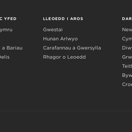
C YFED
LLEOEDD I AROS
DA
Gymru
Gwestai
New
Hunan Arlwyo
Cym
 a Bariau
Carafannau a Gwersylla
Diwy
Delis
Rhagor o Leoedd
Grw
Teit
Byw
Cro