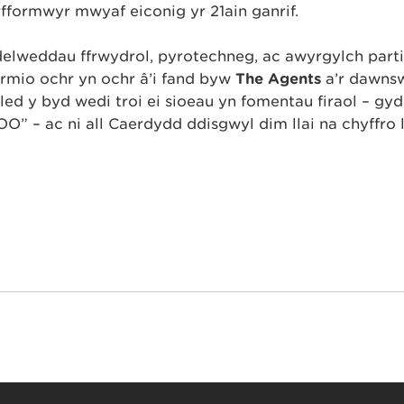
rfformwyr mwyaf eiconig yr 21ain ganrif.
delweddau ffrwydrol, pyrotechneg, ac awyrgylch parti
ormio ochr yn ochr â’i fand byw
The Agents
a’r dawns
led y byd wedi troi ei sioeau yn fomentau firaol – gy
– ac ni all Caerdydd ddisgwyl dim llai na chyffro 