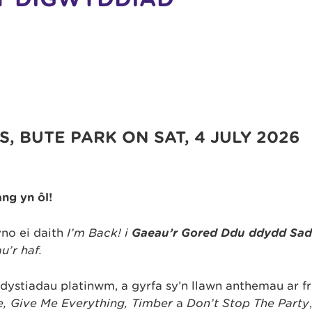
S, BUTE PARK ON SAT, 4 JULY 2026
ng yn ôl!
no ei daith
I’m Back! i
Gaeau’r Gored Ddu
ddydd Sa
u’r haf.
dystiadau platinwm, a gyrfa sy’n llawn anthemau ar fr
e, Give Me Everything, Timber
a
Don’t Stop The Party