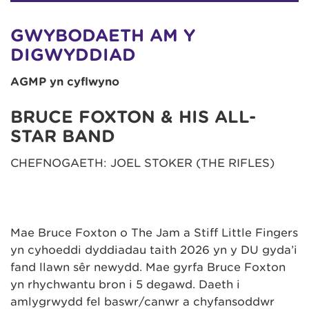
GWYBODAETH AM Y
DIGWYDDIAD
AGMP yn cyflwyno
BRUCE FOXTON & HIS ALL-
STAR BAND
CHEFNOGAETH: JOEL STOKER (THE RIFLES)
Mae Bruce Foxton o The Jam a Stiff Little Fingers
yn cyhoeddi dyddiadau taith 2026 yn y DU gyda’i
fand llawn sêr newydd. Mae gyrfa Bruce Foxton
yn rhychwantu bron i 5 degawd. Daeth i
amlygrwydd fel baswr/canwr a chyfansoddwr