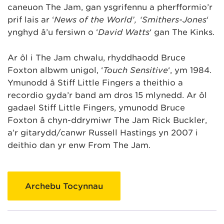
caneuon The Jam, gan ysgrifennu a pherfformio’r
prif lais ar ‘
News of the World’, ‘Smithers-Jones
‘
ynghyd â’u fersiwn o ‘
David Watts
‘ gan The Kinks.
Ar ôl i The Jam chwalu, rhyddhaodd Bruce
Foxton albwm unigol, ‘
Touch Sensitive
‘, ym 1984.
Ymunodd â Stiff Little Fingers a theithio a
recordio gyda’r band am dros 15 mlynedd. Ar ôl
gadael Stiff Little Fingers, ymunodd Bruce
Foxton â chyn-ddrymiwr The Jam Rick Buckler,
a’r gitarydd/canwr Russell Hastings yn 2007 i
deithio dan yr enw From The Jam.
Archebu Tocynnau