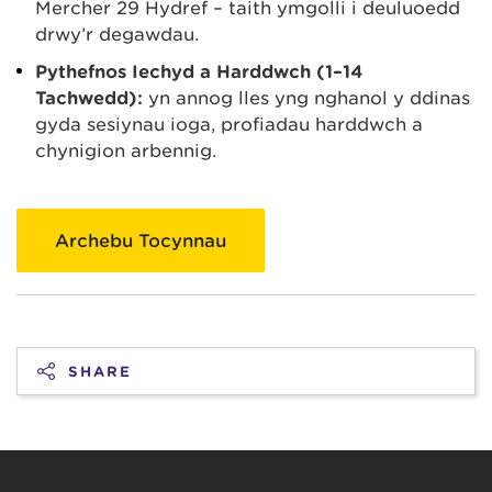
Mercher 29 Hydref – taith ymgolli i deuluoedd
drwy’r degawdau.
Pythefnos Iechyd a Harddwch (1–14
Tachwedd):
yn annog lles yng nghanol y ddinas
gyda sesiynau ioga, profiadau harddwch a
chynigion arbennig.
Archebu Tocynnau
SHARE