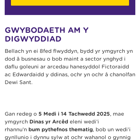
GWYBODAETH AM Y
DIGWYDDIAD
Bellach yn ei 8fed flwyddyn, bydd yr ymgyrch yn
dod â busnesau o bob maint a sector ynghyd i
daflu goleuni ar arcedau hanesyddol Fictoraidd
ac Edwardaidd y ddinas, ochr yn ochr â chanolfan
Dewi Sant.
Gan redeg o
5 Medi i 14 Tachwedd 2025
, mae
ymgyrch
Dinas yr Arcêd
eleni wedi’i
rhannu’n
bum pythefnos thematig
, bob un wedi’i
gynllunio i dynnu sylw at ochr wahanol o gynnig