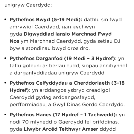
unigryw Caerdydd:
Pythefnos Bwyd (5-19 Medi):
dathlu sin fwyd
amrywiol Caerdydd, gan gychwyn
gyda
Digwyddiad lansio Marchnad Fwyd
Nos
ym Marchnad Caerdydd, gyda setiau DJ
byw a stondinau bwyd dros dro.
Pythefnos Darganfod (19 Medi – 3 Hydref):
yn
taflu goleuni ar berlau cudd, siopau annibynnol
a darganfyddiadau unigryw Caerdydd.
Pythefnos Celfyddydau a Cherddoriaeth (3–18
Hydref):
yn arddangos ysbryd creadigol
Caerdydd gydag arddangosfeydd,
perfformiadau, a Gŵyl Dinas Gerdd Caerdydd.
Pythefnos Hanes (17 Hydref – 1 Tachwedd):
yn
nodi 70 mlynedd o Gaerdydd fel prifddinas,
gyda
Llwybr Arcêd Teithwyr Amser
ddydd