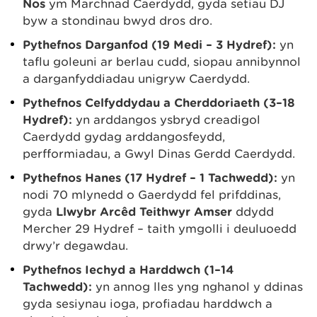
Nos
ym Marchnad Caerdydd, gyda setiau DJ
byw a stondinau bwyd dros dro.
Pythefnos Darganfod (19 Medi – 3 Hydref):
yn
taflu goleuni ar berlau cudd, siopau annibynnol
a darganfyddiadau unigryw Caerdydd.
Pythefnos Celfyddydau a Cherddoriaeth (3–18
Hydref):
yn arddangos ysbryd creadigol
Caerdydd gydag arddangosfeydd,
perfformiadau, a Gŵyl Dinas Gerdd Caerdydd.
Pythefnos Hanes (17 Hydref – 1 Tachwedd):
yn
nodi 70 mlynedd o Gaerdydd fel prifddinas,
gyda
Llwybr Arcêd Teithwyr Amser
ddydd
Mercher 29 Hydref – taith ymgolli i deuluoedd
drwy’r degawdau.
Pythefnos Iechyd a Harddwch (1–14
Tachwedd):
yn annog lles yng nghanol y ddinas
gyda sesiynau ioga, profiadau harddwch a