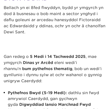
Bellach yn ei 8fed flwyddyn, bydd yr ymgyrch yn
dod â busnesau o bob maint a sector ynghyd i
daflu goleuni ar arcedau hanesyddol Fictoraidd
ac Edwardaidd y ddinas, ochr yn ochr â chanolfan
Dewi Sant.
Gan redeg o
5 Medi i 14 Tachwedd 2025
, mae
ymgyrch
Dinas yr Arcêd
eleni wedi’i
rhannu’n
bum pythefnos thematig
, bob un wedi’i
gynllunio i dynnu sylw at ochr wahanol o gynnig
unigryw Caerdydd:
Pythefnos Bwyd (5-19 Medi):
dathlu sin fwyd
amrywiol Caerdydd, gan gychwyn
gyda
Digwyddiad lansio Marchnad Fwyd