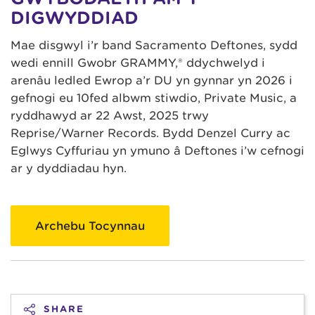
DIGWYDDIAD
Mae disgwyl i’r band Sacramento Deftones, sydd
wedi ennill Gwobr GRAMMY,® ddychwelyd i
arenâu ledled Ewrop a’r DU yn gynnar yn 2026 i
gefnogi eu 10fed albwm stiwdio, Private Music, a
ryddhawyd ar 22 Awst, 2025 trwy
Reprise/Warner Records. Bydd Denzel Curry ac
Eglwys Cyffuriau yn ymuno â Deftones i’w cefnogi
ar y dyddiadau hyn.
Archebu Tocynnau
SHARE