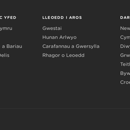
C YFED
LLEOEDD I AROS
DA
Gymru
Gwestai
New
Hunan Arlwyo
Cym
 a Bariau
Carafannau a Gwersylla
Diwy
Delis
Rhagor o Leoedd
Grw
Teit
Byw
Cro