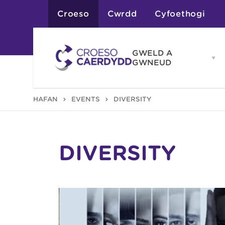
Croeso
Cwrdd
Cyfoethogi
GWELD A
Op
GWNEUD
G
A
G
Atyniadau
HAFAN
EVENTS
DIVERSITY
me
Gweithgareddau
Adloniant
Chwaraeon
Siopa
Teithiau a Golygfe
DIVERSITY