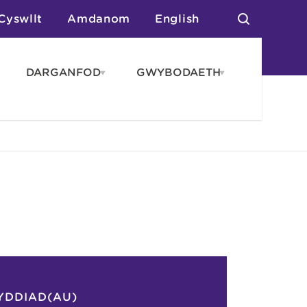
Cyswllt
Amdanom
English
DARGANFOD
GWYBODAETH
pen
Open
Open
AROS
DARGANFOD
GWYBODAET
enu
menu
menu
tai
n Arlwyo
anau a Gwersylla
or o Leoedd
YDDIAD(AU)