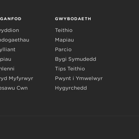
RGANFOD
GWYBODAETH
yddion
Teithio
dogaethau
Mapiau
lliant
Parcio
piau
Bygi Symudedd
hlenni
Tips Teithio
yd Myfyrwyr
Pwynt i Ymwelwyr
esawu Cŵn
Hygyrchedd