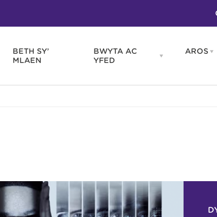
BETH SY’
BWYTA AC
AROS
O
en
Open
MLAEN
YFED
WELD
BWYTA
m
AC
WNEUD
YFED
Blas ar Gymru
Gwes
nu
menu
Bwytai
Huna
Tafarndai a Bariau
Caraf
Caffis a Delis
Rhag
ydd
D