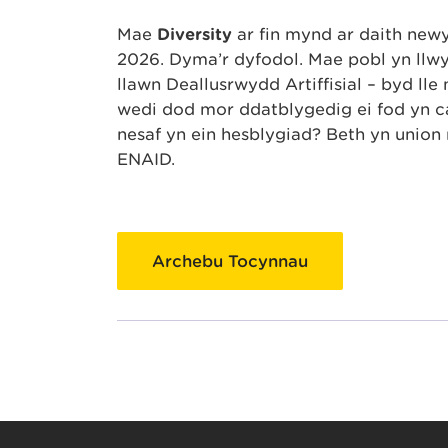
Mae
Diversity
ar fin mynd ar daith ne
2026. Dyma’r dyfodol. Mae pobl yn llwyr
llawn Deallusrwydd Artiffisial – byd ll
wedi dod mor ddatblygedig ei fod yn cae
nesaf yn ein hesblygiad? Beth yn union 
ENAID.
Archebu Tocynnau