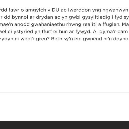
wydd fawr o amgylch y DU ac Iwerddon yng ngwanwyn
 ddibynnol ar drydan ac yn gwbl gysylltiedig i fyd sy
e mae’n anodd gwahaniaethu rhwng realiti a ffuglen. M
l ei ystyried yn ffurf ei hun ar fywyd. Ai dyma’r cam
rydyn ni wedi’i greu? Beth sy’n ein gwneud ni’n ddyno