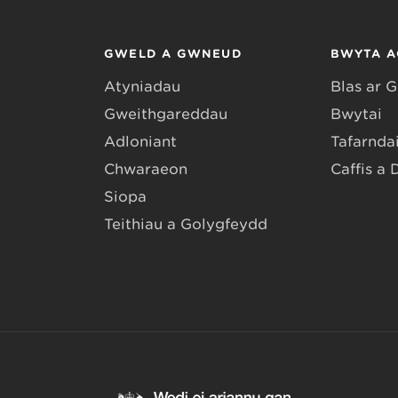
GWELD A GWNEUD
BWYTA A
Atyniadau
Blas ar 
Gweithgareddau
Bwytai
Adloniant
Tafarndai
Chwaraeon
Caffis a 
Siopa
Teithiau a Golygfeydd