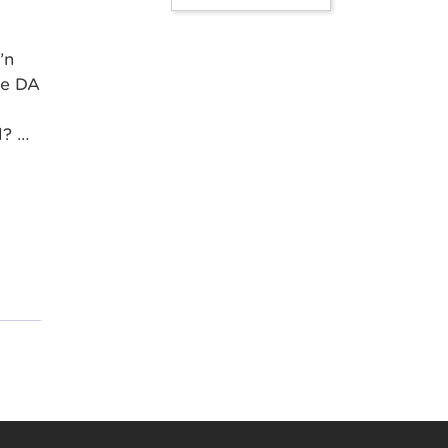
’n
ae DA
l? …