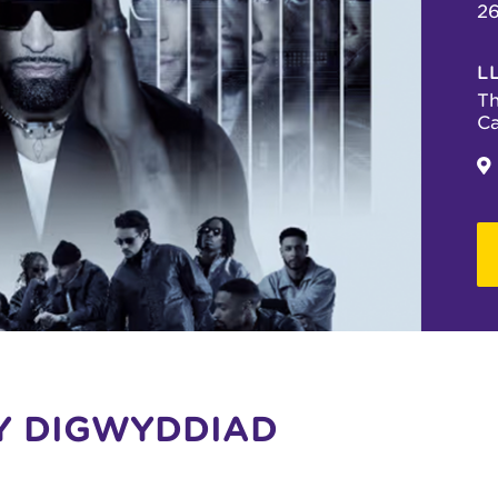
2
L
Th
C
Y DIGWYDDIAD