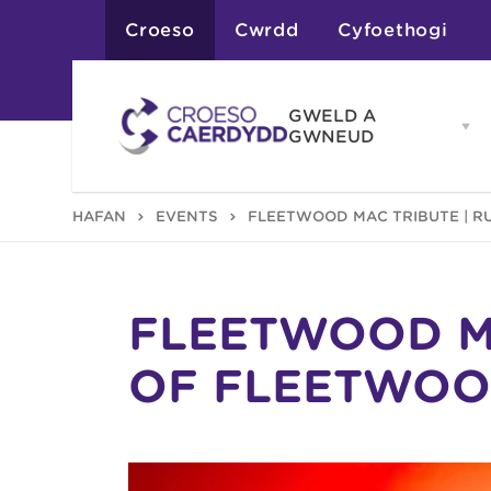
Croeso
Cwrdd
Cyfoethogi
GWELD A
Op
GWNEUD
G
A
G
Atyniadau
HAFAN
EVENTS
FLEETWOOD MAC TRIBUTE | 
me
Gweithgareddau
Adloniant
Chwaraeon
Siopa
Teithiau a Golygfe
FLEETWOOD M
OF FLEETWOO