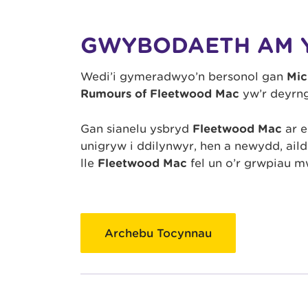
GWYBODAETH AM 
Wedi’i gymeradwyo’n bersonol gan
Mic
Rumours of Fleetwood Mac
yw’r deyrng
Gan sianelu ysbryd
Fleetwood Mac
ar e
unigryw i ddilynwyr, hen a newydd, ail
lle
Fleetwood Mac
fel un o’r grwpiau m
Archebu Tocynnau