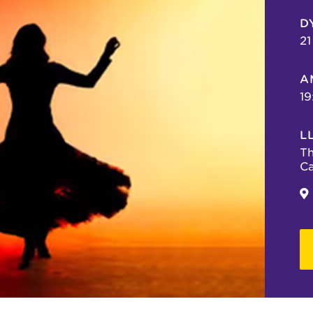
D
21
A
19
L
Th
C