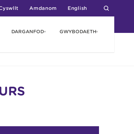
Cyswllt
Amdanom
English
DARGANFOD
GWYBODAETH
pen
Open
Open
AROS
DARGANFOD
GWYBODAET
enu
menu
menu
tai
n Arlwyo
anau a Gwersylla
or o Leoedd
OURS