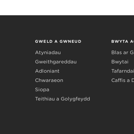
GWELD A GWNEUD
BWYTA A
Atyniadau
Blas ar 
Gweithgareddau
Bwytai
Adloniant
Tafarndai
Chwaraeon
Caffis a 
Siopa
Teithiau a Golygfeydd