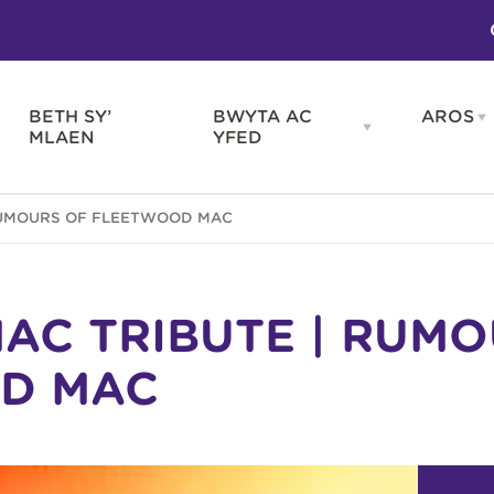
BETH SY’
BWYTA AC
AROS
O
en
Open
MLAEN
YFED
WELD
BWYTA
m
AC
WNEUD
YFED
Blas ar Gymru
Gwes
RUMOURS OF FLEETWOOD MAC
nu
menu
Bwytai
Huna
Tafarndai a Bariau
Caraf
Caffis a Delis
Rhag
ydd
AC TRIBUTE | RUM
D MAC