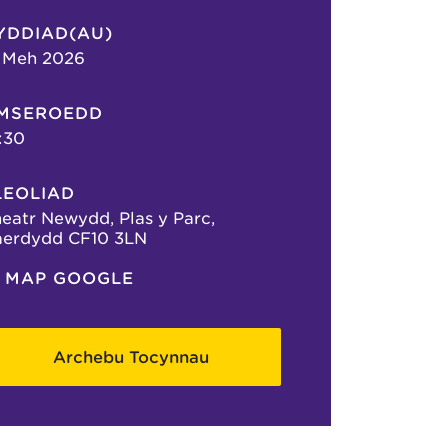
YDDIAD(AU)
 Meh 2026
MSEROEDD
:30
LEOLIAD
eatr Newydd, Plas y Parc,
aerdydd CF10 3LN
MAP GOOGLE
Archebu Tocynnau