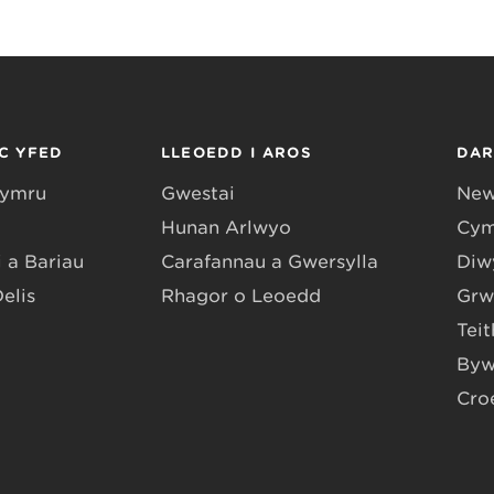
C YFED
LLEOEDD I AROS
DA
Gymru
Gwestai
New
Hunan Arlwyo
Cym
 a Bariau
Carafannau a Gwersylla
Diwy
Delis
Rhagor o Leoedd
Grw
Teit
Byw
Cro