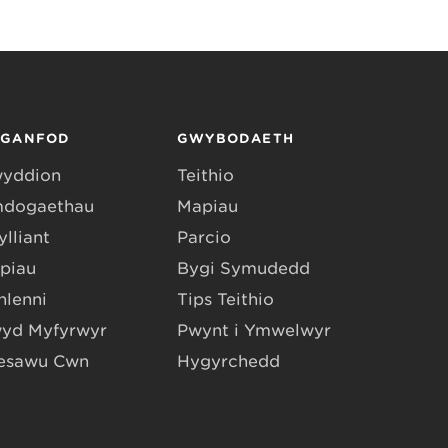
RGANFOD
GWYBODAETH
yddion
Teithio
dogaethau
Mapiau
lliant
Parcio
piau
Bygi Symudedd
hlenni
Tips Teithio
yd Myfyrwyr
Pwynt i Ymwelwyr
esawu Cŵn
Hygyrchedd