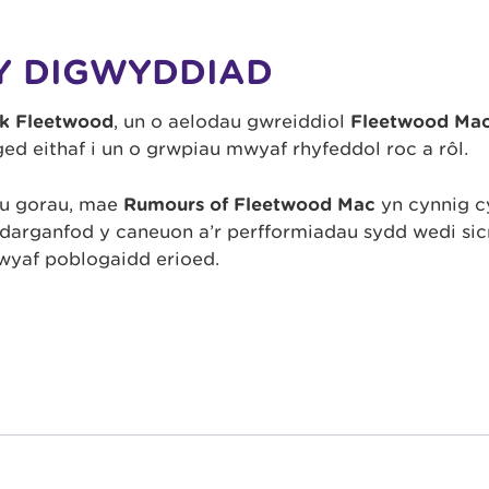
Y DIGWYDDIAD
k Fleetwood
, un o aelodau gwreiddiol
Fleetwood Mac
ed eithaf i un o grwpiau mwyaf rhyfeddol roc a rôl.
u gorau, mae
Rumours of Fleetwood Mac
yn cynnig c
ddarganfod y caneuon a’r perfformiadau sydd wedi si
wyaf poblogaidd erioed.