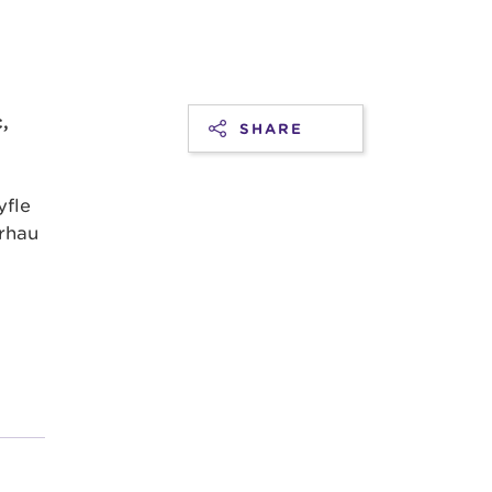
,
SHARE
yfle
crhau