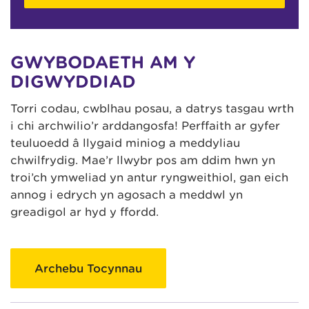
GWYBODAETH AM Y
DIGWYDDIAD
Torri codau, cwblhau posau, a datrys tasgau wrth
i chi archwilio’r arddangosfa! Perffaith ar gyfer
teuluoedd â llygaid miniog a meddyliau
chwilfrydig. Mae’r llwybr pos am ddim hwn yn
troi’ch ymweliad yn antur ryngweithiol, gan eich
annog i edrych yn agosach a meddwl yn
greadigol ar hyd y ffordd.
Archebu Tocynnau