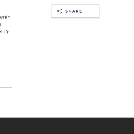
SHARE
renin
n
 i’r