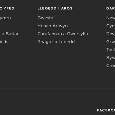
C YFED
LLEOEDD I AROS
DA
Gymru
Gwestai
New
Hunan Arlwyo
Cym
 a Bariau
Carafannau a Gwersylla
Diwy
Delis
Rhagor o Leoedd
Grw
Teit
Byw
Cro
FACEBO