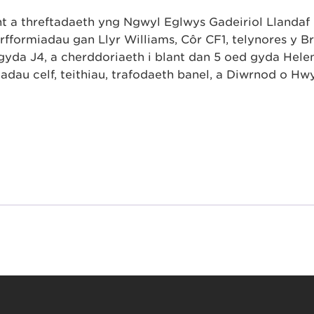
nt a threftadaeth yng Ngŵyl Eglwys Gadeiriol Llandaf
fformiadau gan Llŷr Williams, Côr CF1, telynores y B
yda J4, a cherddoriaeth i blant dan 5 oed gyda Hele
dau celf, teithiau, trafodaeth banel, a Diwrnod o Hwyl