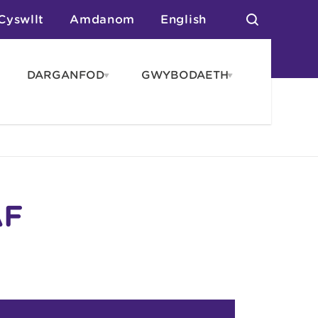
Cyswllt
Amdanom
English
DARGANFOD
GWYBODAETH
pen
Open
Open
AROS
DARGANFOD
GWYBODAET
enu
menu
menu
tai
n Arlwyo
anau a Gwersylla
or o Leoedd
AF