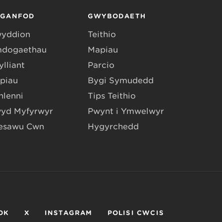
RGANFOD
GWYBODAETH
yddion
Teithio
dogaethau
Mapiau
lliant
Parcio
piau
Bygi Symudedd
hlenni
Tips Teithio
yd Myfyrwyr
Pwynt i Ymwelwyr
esawu Cŵn
Hygyrchedd
OK
X
INSTAGRAM
POLISI CWCIS