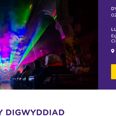
D
02
L
Eg
Cl
Y DIGWYDDIAD