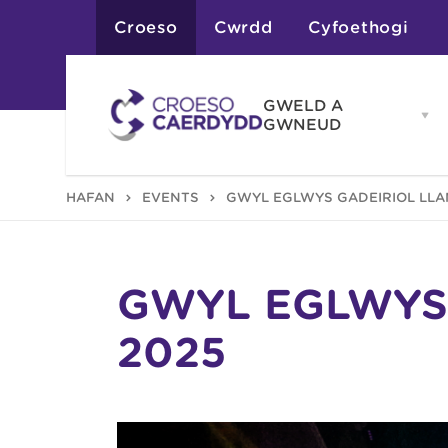
Croeso
Cwrdd
Cyfoethogi
GWELD A
Op
GWNEUD
G
A
G
Atyniadau
HAFAN
EVENTS
GŴYL EGLWYS GADEIRIOL LLA
me
Gweithgareddau
Adloniant
Chwaraeon
Siopa
Teithiau a Golygfe
GŴYL EGLWYS
2025