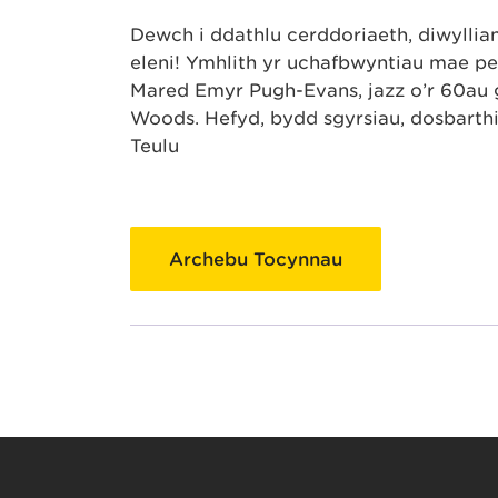
Dewch i ddathlu cerddoriaeth, diwyllia
eleni! Ymhlith yr uchafbwyntiau mae per
Mared Emyr Pugh-Evans, jazz o’r 60au g
Woods. Hefyd, bydd sgyrsiau, dosbarthia
Teulu
Archebu Tocynnau