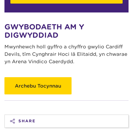
GWYBODAETH AM Y
DIGWYDDIAD
Mwynhewch holl gyffro a chyffro gwylio Cardiff
Devils, tîm Cynghrair Hoci Iâ Elitaidd, yn chwarae
yn Arena Vindico Caerdydd.
Archebu Tocynnau
SHARE