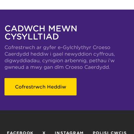
CADWCH MEWN
CYSYLLTIAD
Cofrestrwch ar gyfer e-Gylchlythyr Croeso
Caerdydd heddiw i gael newyddion cyffrous,
digwyddiadau, cynigion arbennig, pethau i’w
gwneud a mwy gan dîm Croeso Caerdydd.
Cofrestrwch Heddiw
FACEBOOK
X
INSTAGRAM
POLISI CWCIS