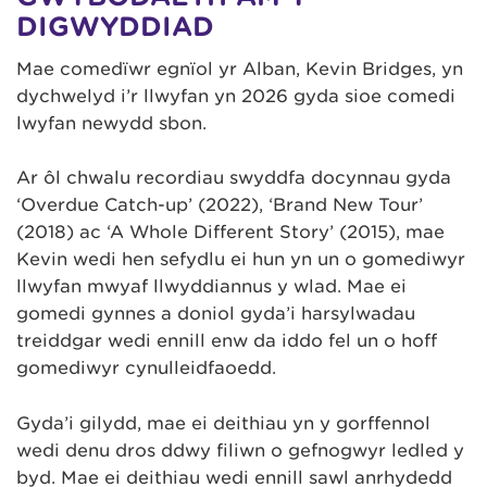
DIGWYDDIAD
Mae comedïwr egnïol yr Alban, Kevin Bridges, yn
dychwelyd i’r llwyfan yn 2026 gyda sioe comedi
lwyfan newydd sbon.
Ar ôl chwalu recordiau swyddfa docynnau gyda
‘Overdue Catch-up’ (2022), ‘Brand New Tour’
(2018) ac ‘A Whole Different Story’ (2015), mae
Kevin wedi hen sefydlu ei hun yn un o gomediwyr
llwyfan mwyaf llwyddiannus y wlad. Mae ei
gomedi gynnes a doniol gyda’i harsylwadau
treiddgar wedi ennill enw da iddo fel un o hoff
gomediwyr cynulleidfaoedd.
Gyda’i gilydd, mae ei deithiau yn y gorffennol
wedi denu dros ddwy filiwn o gefnogwyr ledled y
byd. Mae ei deithiau wedi ennill sawl anrhydedd