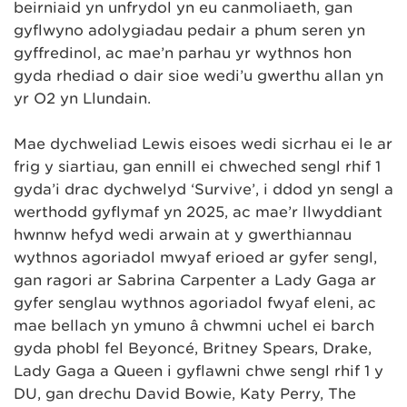
beirniaid yn unfrydol yn eu canmoliaeth, gan
gyflwyno adolygiadau pedair a phum seren yn
gyffredinol, ac mae’n parhau yr wythnos hon
gyda rhediad o dair sioe wedi’u gwerthu allan yn
yr O2 yn Llundain.
Mae dychweliad Lewis eisoes wedi sicrhau ei le ar
frig y siartiau, gan ennill ei chweched sengl rhif 1
gyda’i drac dychwelyd ‘Survive’, i ddod yn sengl a
werthodd gyflymaf yn 2025, ac mae’r llwyddiant
hwnnw hefyd wedi arwain at y gwerthiannau
wythnos agoriadol mwyaf erioed ar gyfer sengl,
gan ragori ar Sabrina Carpenter a Lady Gaga ar
gyfer senglau wythnos agoriadol fwyaf eleni, ac
mae bellach yn ymuno â chwmni uchel ei barch
gyda phobl fel Beyoncé, Britney Spears, Drake,
Lady Gaga a Queen i gyflawni chwe sengl rhif 1 y
DU, gan drechu David Bowie, Katy Perry, The