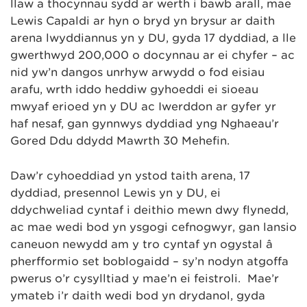
llaw a thocynnau sydd ar werth i bawb arall, mae
Lewis Capaldi ar hyn o bryd yn brysur ar daith
arena lwyddiannus yn y DU, gyda 17 dyddiad, a lle
gwerthwyd 200,000 o docynnau ar ei chyfer – ac
nid yw’n dangos unrhyw arwydd o fod eisiau
arafu, wrth iddo heddiw gyhoeddi ei sioeau
mwyaf erioed yn y DU ac Iwerddon ar gyfer yr
haf nesaf, gan gynnwys dyddiad yng Nghaeau’r
Gored Ddu ddydd Mawrth 30 Mehefin.
Daw’r cyhoeddiad yn ystod taith arena, 17
dyddiad, presennol Lewis yn y DU, ei
ddychweliad cyntaf i deithio mewn dwy flynedd,
ac mae wedi bod yn ysgogi cefnogwyr, gan lansio
caneuon newydd am y tro cyntaf yn ogystal â
pherfformio set boblogaidd – sy’n nodyn atgoffa
pwerus o’r cysylltiad y mae’n ei feistroli. Mae’r
ymateb i’r daith wedi bod yn drydanol, gyda