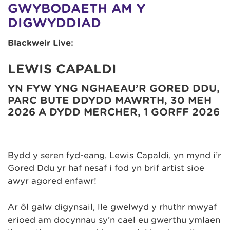
GWYBODAETH AM Y
DIGWYDDIAD
Blackweir Live:
LEWIS CAPALDI
YN FYW YNG NGHAEAU’R GORED DDU,
PARC BUTE DDYDD MAWRTH, 30 MEH
2026 A DYDD MERCHER, 1 GORFF 2026
Bydd y seren fyd-eang, Lewis Capaldi, yn mynd i’r
Gored Ddu yr haf nesaf i fod yn brif artist sioe
awyr agored enfawr!
Ar ôl galw digynsail, lle gwelwyd y rhuthr mwyaf
erioed am docynnau sy’n cael eu gwerthu ymlaen