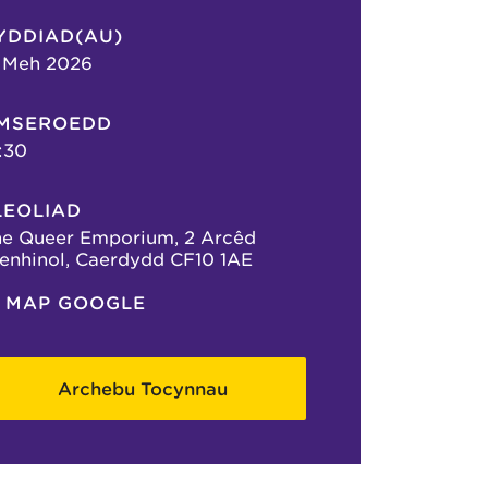
YDDIAD(AU)
 Meh 2026
MSEROEDD
:30
LEOLIAD
e Queer Emporium, 2 Arcêd
enhinol, Caerdydd CF10 1AE
MAP GOOGLE
Archebu Tocynnau