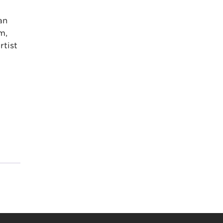
an
m,
rtist