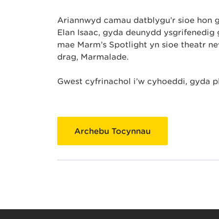
Ariannwyd camau datblygu’r sioe hon 
Elan Isaac, gyda deunydd ysgrifenedig
mae Marm’s Spotlight yn sioe theatr new
drag, Marmalade.
Gwest cyfrinachol i’w cyhoeddi, gyda ph
Archebu Tocynnau