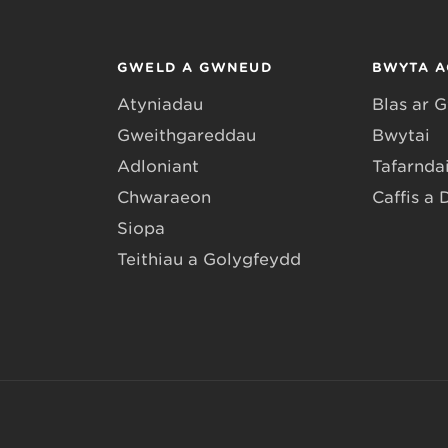
GWELD A GWNEUD
BWYTA A
Atyniadau
Blas ar 
Gweithgareddau
Bwytai
Adloniant
Tafarndai
Chwaraeon
Caffis a 
Siopa
Teithiau a Golygfeydd