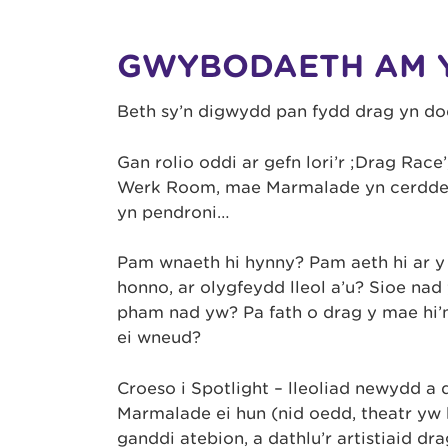
GWYBODAETH AM 
Beth sy’n digwydd pan fydd drag yn d
Gan rolio oddi ar gefn lori’r ;Drag Rac
Werk Room, mae Marmalade yn cerdded i
yn pendroni…
Pam wnaeth hi hynny? Pam aeth hi ar y s
honno, ar olygfeydd lleol a’u? Sioe nad
pham nad yw? Pa fath o drag y mae hi’n 
ei wneud?
Croeso i Spotlight – lleoliad newydd 
Marmalade ei hun (nid oedd, theatr yw h
ganddi atebion, a dathlu’r artistiaid dr