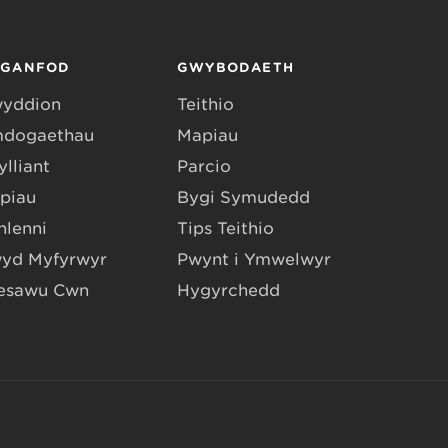
RGANFOD
GWYBODAETH
yddion
Teithio
dogaethau
Mapiau
lliant
Parcio
piau
Bygi Symudedd
hlenni
Tips Teithio
yd Myfyrwyr
Pwynt i Ymwelwyr
esawu Cŵn
Hygyrchedd