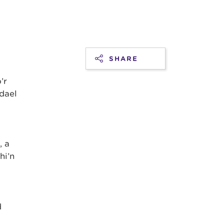
SHARE
’r
dael
, a
hi’n
d