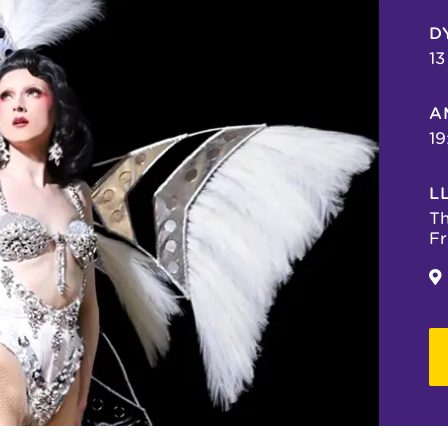
D
13
A
19
L
Th
Fr