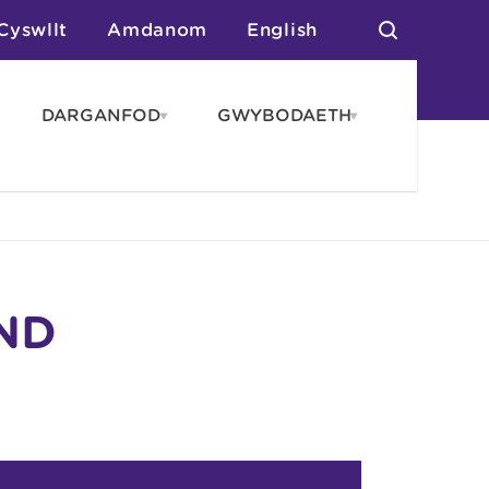
Cyswllt
Amdanom
English
DARGANFOD
GWYBODAETH
pen
Open
Open
AROS
DARGANFOD
GWYBODAET
enu
menu
menu
tai
n Arlwyo
anau a Gwersylla
or o Leoedd
ND