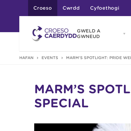
Croeso
Cwrdd
Cyfoethogi
GWELD A
Op
GWNEUD
G
A
G
Atyniadau
HAFAN
EVENTS
MARM’S SPOTLIGHT: PRIDE WE
me
Gweithgareddau
Adloniant
Chwaraeon
Siopa
Teithiau a Golygfe
MARM’S SPOTL
SPECIAL