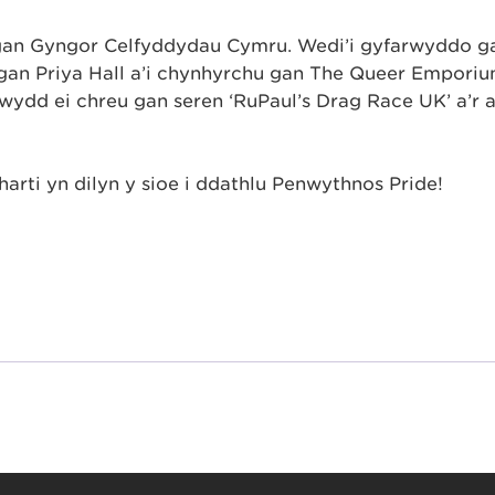
gan Gyngor Celfyddydau Cymru. Wedi’i gyfarwyddo g
 gan Priya Hall a’i chynhyrchu gan The Queer Emporiu
ydd ei chreu gan seren ‘RuPaul’s Drag Race UK’ a’r a
arti yn dilyn y sioe i ddathlu Penwythnos Pride!