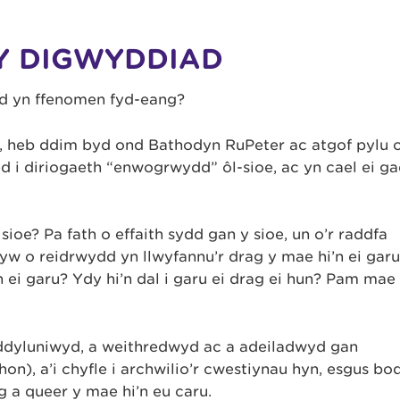
Y DIGWYDDIAD
od yn ffenomen fyd-eang?
e’, heb ddim byd ond Bathodyn RuPeter ac atgof pylu o
 diriogaeth “enwogrwydd” ôl-sioe, ac yn cael ei ga
ioe? Pa fath o effaith sydd gan y sioe, un o’r raddfa
 yw o reidrwydd yn llwyfannu’r drag y mae hi’n ei garu
ei garu? Ydy hi’n dal i garu ei drag ei hun? Pam mae 
a ddyluniwyd, a weithredwyd ac a adeiladwyd gan
on), a’i chyfle i archwilio’r cwestiynau hyn, esgus bo
ag a queer y mae hi’n eu caru.