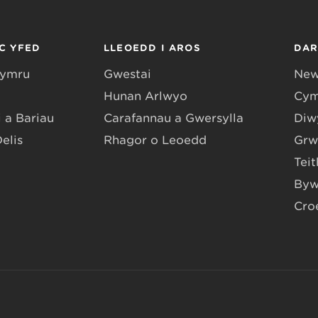
C YFED
LLEOEDD I AROS
DA
Gymru
Gwestai
New
Hunan Arlwyo
Cym
 a Bariau
Carafannau a Gwersylla
Diwy
Delis
Rhagor o Leoedd
Grw
Teit
Byw
Cro