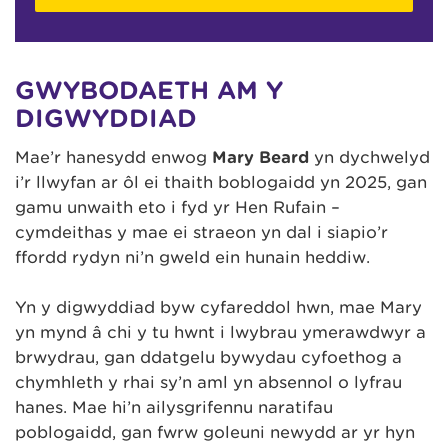
GWYBODAETH AM Y
DIGWYDDIAD
Mae’r hanesydd enwog
Mary Beard
yn dychwelyd
i’r llwyfan ar ôl ei thaith boblogaidd yn 2025, gan
gamu unwaith eto i fyd yr Hen Rufain –
cymdeithas y mae ei straeon yn dal i siapio’r
ffordd rydyn ni’n gweld ein hunain heddiw.
Yn y digwyddiad byw cyfareddol hwn, mae Mary
yn mynd â chi y tu hwnt i lwybrau ymerawdwyr a
brwydrau, gan ddatgelu bywydau cyfoethog a
chymhleth y rhai sy’n aml yn absennol o lyfrau
hanes. Mae hi’n ailysgrifennu naratifau
poblogaidd, gan fwrw goleuni newydd ar yr hyn