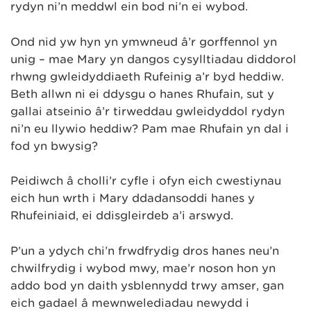
rydyn ni’n meddwl ein bod ni’n ei wybod.
Ond nid yw hyn yn ymwneud â’r gorffennol yn
unig – mae Mary yn dangos cysylltiadau diddorol
rhwng gwleidyddiaeth Rufeinig a’r byd heddiw.
Beth allwn ni ei ddysgu o hanes Rhufain, sut y
gallai atseinio â’r tirweddau gwleidyddol rydyn
ni’n eu llywio heddiw? Pam mae Rhufain yn dal i
fod yn bwysig?
Peidiwch â cholli’r cyfle i ofyn eich cwestiynau
eich hun wrth i Mary ddadansoddi hanes y
Rhufeiniaid, ei ddisgleirdeb a’i arswyd.
P’un a ydych chi’n frwdfrydig dros hanes neu’n
chwilfrydig i wybod mwy, mae’r noson hon yn
addo bod yn daith ysblennydd trwy amser, gan
eich gadael â mewnwelediadau newydd i