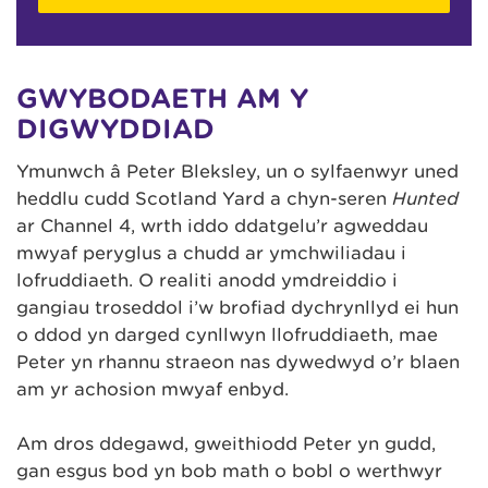
GWYBODAETH AM Y
DIGWYDDIAD
Ymunwch â Peter Bleksley, un o sylfaenwyr uned
heddlu cudd Scotland Yard a chyn-seren
Hunted
ar Channel 4, wrth iddo ddatgelu’r agweddau
mwyaf peryglus a chudd ar ymchwiliadau i
lofruddiaeth. O realiti anodd ymdreiddio i
gangiau troseddol i’w brofiad dychrynllyd ei hun
o ddod yn darged cynllwyn llofruddiaeth, mae
Peter yn rhannu straeon nas dywedwyd o’r blaen
am yr achosion mwyaf enbyd.
Am dros ddegawd, gweithiodd Peter yn gudd,
gan esgus bod yn bob math o bobl o werthwyr