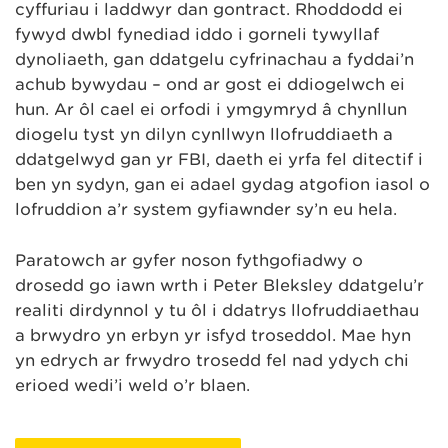
cyffuriau i laddwyr dan gontract. Rhoddodd ei
fywyd dwbl fynediad iddo i gorneli tywyllaf
dynoliaeth, gan ddatgelu cyfrinachau a fyddai’n
achub bywydau – ond ar gost ei ddiogelwch ei
hun. Ar ôl cael ei orfodi i ymgymryd â chynllun
diogelu tyst yn dilyn cynllwyn llofruddiaeth a
ddatgelwyd gan yr FBI, daeth ei yrfa fel ditectif i
ben yn sydyn, gan ei adael gydag atgofion iasol o
lofruddion a’r system gyfiawnder sy’n eu hela.
Paratowch ar gyfer noson fythgofiadwy o
drosedd go iawn wrth i Peter Bleksley ddatgelu’r
realiti dirdynnol y tu ôl i ddatrys llofruddiaethau
a brwydro yn erbyn yr isfyd troseddol. Mae hyn
yn edrych ar frwydro trosedd fel nad ydych chi
erioed wedi’i weld o’r blaen.