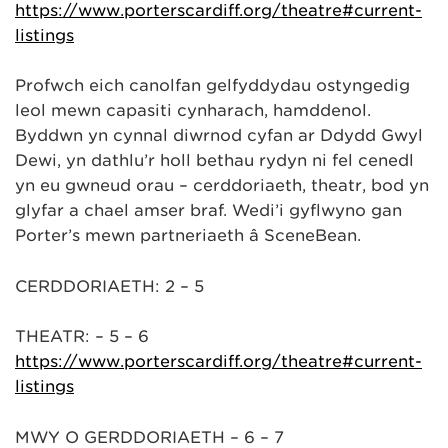
https://www.porterscardiff.org/theatre#current-
listings
Profwch eich canolfan gelfyddydau ostyngedig
leol mewn capasiti cynharach, hamddenol.
Byddwn yn cynnal diwrnod cyfan ar Ddydd Gŵyl
Dewi, yn dathlu’r holl bethau rydyn ni fel cenedl
yn eu gwneud orau – cerddoriaeth, theatr, bod yn
glyfar a chael amser braf. Wedi’i gyflwyno gan
Porter’s mewn partneriaeth â SceneBean.
CERDDORIAETH: 2 – 5
THEATR: – 5 – 6
https://www.porterscardiff.org/theatre#current-
listings
MWY O GERDDORIAETH – 6 – 7