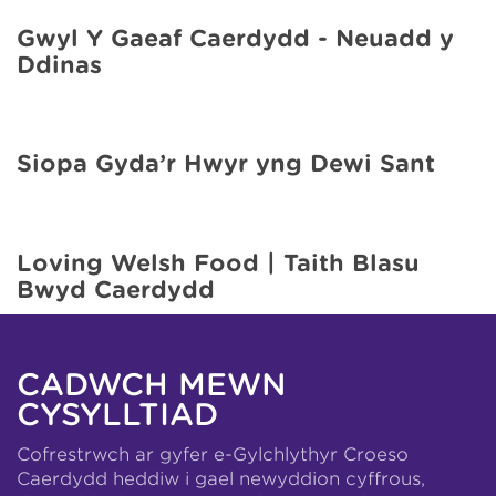
Gŵyl Y Gaeaf Caerdydd - Neuadd y
Ddinas
Siopa Gyda’r Hwyr yng Dewi Sant
Loving Welsh Food | Taith Blasu
Bwyd Caerdydd
CADWCH MEWN
CYSYLLTIAD
Cofrestrwch ar gyfer e-Gylchlythyr Croeso
Caerdydd heddiw i gael newyddion cyffrous,