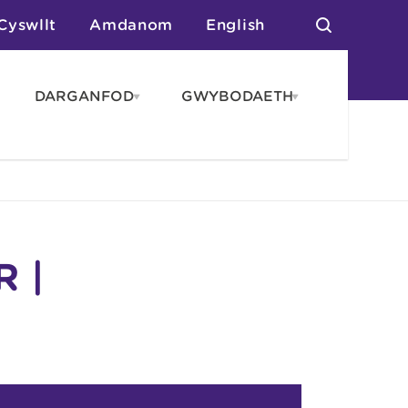
Cyswllt
Amdanom
English
DARGANFOD
GWYBODAETH
pen
Open
Open
AROS
DARGANFOD
GWYBODAET
enu
menu
menu
tai
n Arlwyo
anau a Gwersylla
or o Leoedd
 |