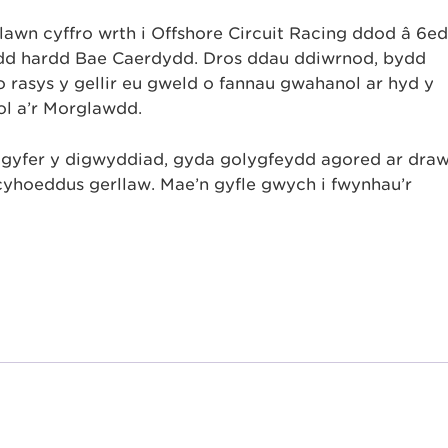
wn cyffro wrth i Offshore Circuit Racing ddod â 6ed
edd hardd Bae Caerdydd. Dros ddau ddiwrnod, bydd
rasys y gellir eu gweld o fannau gwahanol ar hyd y
l a’r Morglawdd.
 gyfer y digwyddiad, gyda golygfeydd agored ar draw
cyhoeddus gerllaw. Mae’n gyfle gwych i fwynhau’r