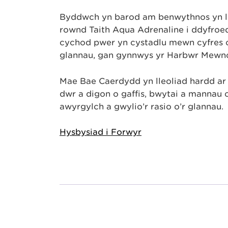
Byddwch yn barod am benwythnos yn lla
rownd Taith Aqua Adrenaline i ddyfro
cychod pŵer yn cystadlu mewn cyfres o 
glannau, gan gynnwys yr Harbwr Mewno
Mae Bae Caerdydd yn lleoliad hardd ar
dŵr a digon o gaffis, bwytai a mannau 
awyrgylch a gwylio’r rasio o’r glannau.
Hysbysiad i Forwyr