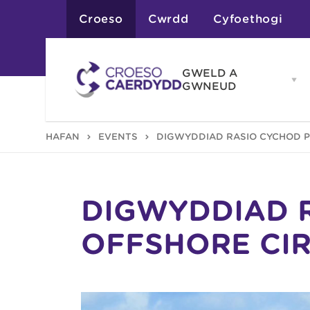
Croeso
Cwrdd
Cyfoethogi
GWELD A
Op
GWNEUD
G
A
G
Atyniadau
HAFAN
EVENTS
DIGWYDDIAD RASIO CYCHOD P
me
Gweithgareddau
Adloniant
Chwaraeon
Siopa
Teithiau a Golygfe
DIGWYDDIAD 
OFFSHORE CIR