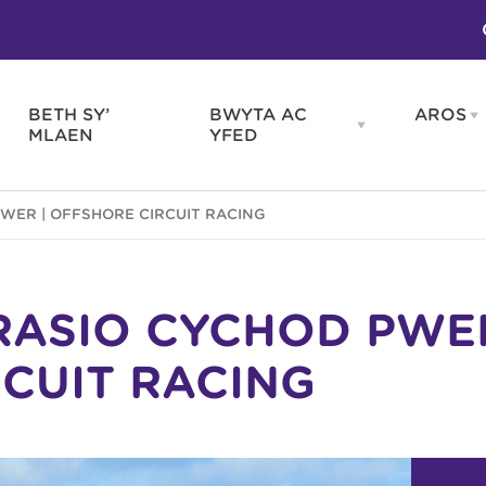
BETH SY’
BWYTA AC
AROS
O
en
Open
MLAEN
YFED
WELD
BWYTA
m
AC
WNEUD
YFED
Blas ar Gymru
Gwes
ŴER | OFFSHORE CIRCUIT RACING
nu
menu
Bwytai
Huna
Tafarndai a Bariau
Caraf
Caffis a Delis
Rhag
ydd
RASIO CYCHOD PŴER
CUIT RACING