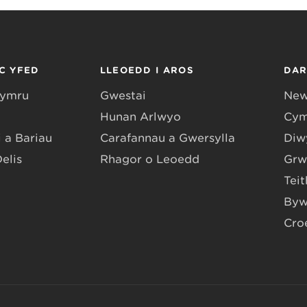
C YFED
LLEOEDD I AROS
DA
Gymru
Gwestai
New
Hunan Arlwyo
Cym
 a Bariau
Carafannau a Gwersylla
Diwy
Delis
Rhagor o Leoedd
Grw
Teit
Byw
Cro