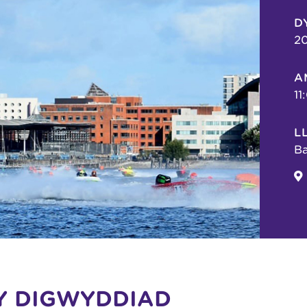
D
20
A
11
L
B
Y DIGWYDDIAD