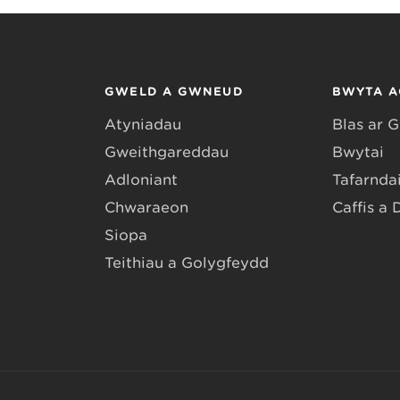
GWELD A GWNEUD
BWYTA A
Atyniadau
Blas ar 
Gweithgareddau
Bwytai
Adloniant
Tafarndai
Chwaraeon
Caffis a 
Siopa
Teithiau a Golygfeydd