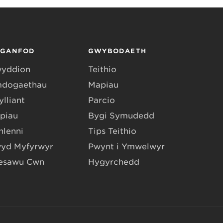
RGANFOD
GWYBODAETH
yddion
Teithio
dogaethau
Mapiau
lliant
Parcio
piau
Bygi Symudedd
hlenni
Tips Teithio
yd Myfyrwyr
Pwynt i Ymwelwyr
esawu Cŵn
Hygyrchedd