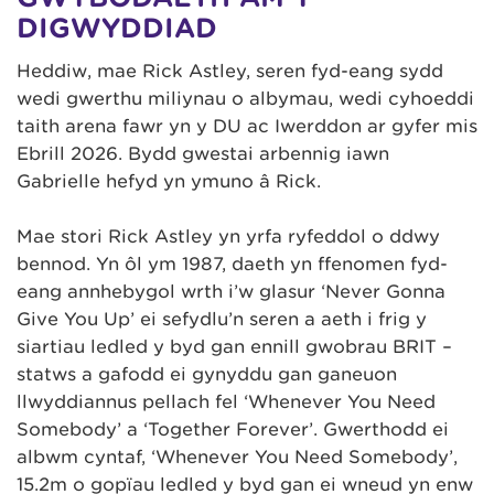
DIGWYDDIAD
Heddiw, mae Rick Astley, seren fyd-eang sydd
wedi gwerthu miliynau o albymau, wedi cyhoeddi
taith arena fawr yn y DU ac Iwerddon ar gyfer mis
Ebrill 2026. Bydd gwestai arbennig iawn
Gabrielle hefyd yn ymuno â Rick.
Mae stori Rick Astley yn yrfa ryfeddol o ddwy
bennod. Yn ôl ym 1987, daeth yn ffenomen fyd-
eang annhebygol wrth i’w glasur ‘Never Gonna
Give You Up’ ei sefydlu’n seren a aeth i frig y
siartiau ledled y byd gan ennill gwobrau BRIT –
statws a gafodd ei gynyddu gan ganeuon
llwyddiannus pellach fel ‘Whenever You Need
Somebody’ a ‘Together Forever’. Gwerthodd ei
albwm cyntaf, ‘Whenever You Need Somebody’,
15.2m o gopïau ledled y byd gan ei wneud yn enw