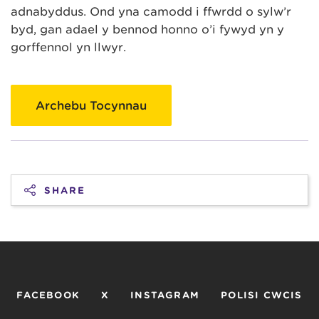
adnabyddus. Ond yna camodd i ffwrdd o sylw’r
byd, gan adael y bennod honno o’i fywyd yn y
gorffennol yn llwyr.
Archebu Tocynnau
SHARE
FACEBOOK
X
INSTAGRAM
POLISI CWCIS