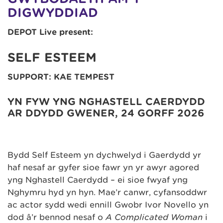
DIGWYDDIAD
DEPOT Live present:
SELF ESTEEM
SUPPORT: KAE TEMPEST
YN FYW YNG NGHASTELL CAERDYDD
AR DDYDD GWENER, 24 GORFF 2026
Bydd Self Esteem yn dychwelyd i Gaerdydd yr
haf nesaf ar gyfer sioe fawr yn yr awyr agored
yng Nghastell Caerdydd – ei sioe fwyaf yng
Nghymru hyd yn hyn. Mae’r canwr, cyfansoddwr
ac actor sydd wedi ennill Gwobr Ivor Novello yn
dod â’r bennod nesaf o
A Complicated Woman
i