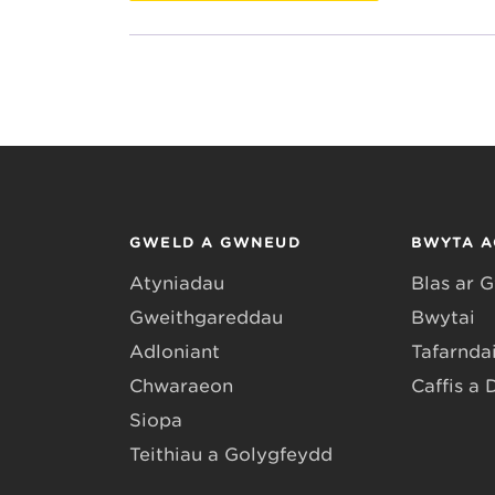
GWELD A GWNEUD
BWYTA A
Atyniadau
Blas ar 
Gweithgareddau
Bwytai
Adloniant
Tafarndai
Chwaraeon
Caffis a 
Siopa
Teithiau a Golygfeydd