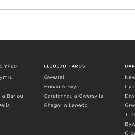
C YFED
LLEOEDD I AROS
DA
Gymru
Gwestai
New
Hunan Arlwyo
Cym
 a Bariau
Carafannau a Gwersylla
Diwy
Delis
Rhagor o Leoedd
Grw
Teit
Byw
Cro