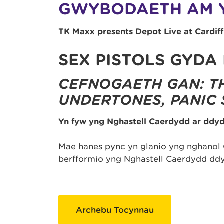
GWYBODAETH AM 
TK Maxx presents Depot Live at Cardiff
SEX PISTOLS GYDA
CEFNOGAETH GAN:
T
UNDERTONES, PANIC
Yn fyw yng Nghastell Caerdydd ar ddy
Mae hanes pync yn glanio yng nghanol C
berfformio yng Nghastell Caerdydd dd
Archebu Tocynnau