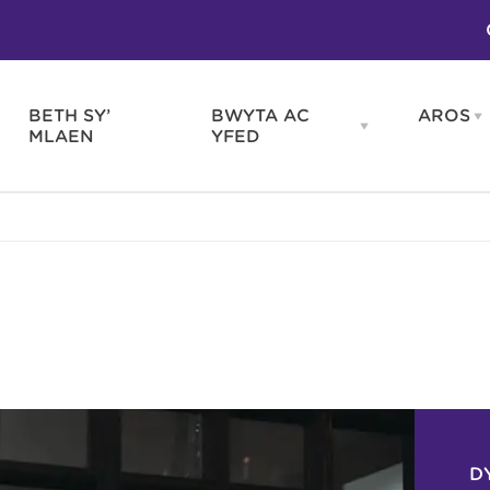
BETH SY’
BWYTA AC
AROS
O
en
Open
MLAEN
YFED
WELD
BWYTA
m
AC
WNEUD
YFED
Blas ar Gymru
Gwes
nu
menu
Bwytai
Huna
Tafarndai a Bariau
Caraf
Caffis a Delis
Rhag
ydd
D