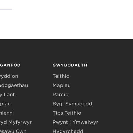
RGANFOD
GWYBODAETH
yddion
Teithio
dogaethau
Mapiau
lliant
Parcio
piau
Bygi Symudedd
hlenni
Tips Teithio
yd Myfyrwyr
Pwynt i Ymwelwyr
esawu Cŵn
Hygyrchedd