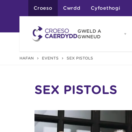
Croeso
Cwrdd
Cyfoethogi
GWELD A
Op
GWNEUD
G
A
G
Atyniadau
HAFAN
EVENTS
SEX PISTOLS
me
Gweithgareddau
Adloniant
Chwaraeon
Siopa
Teithiau a Golygfe
SEX PISTOLS