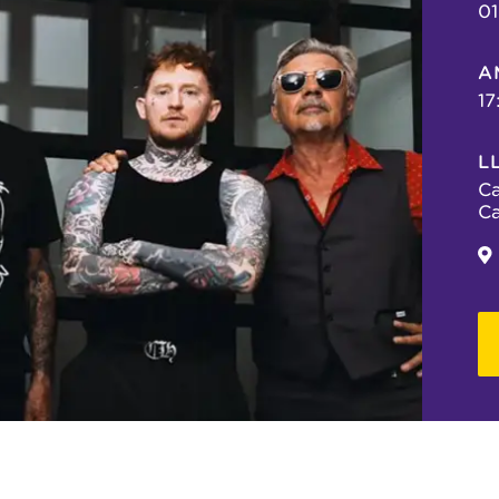
01
A
17
L
Ca
Ca