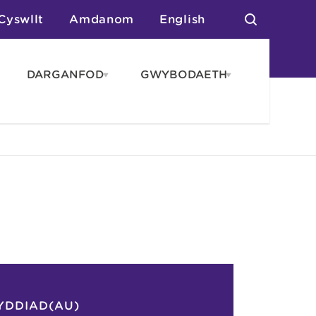
Cyswllt
Amdanom
English
DARGANFOD
GWYBODAETH
pen
Open
Open
AROS
DARGANFOD
GWYBODAET
enu
menu
menu
tai
n Arlwyo
anau a Gwersylla
or o Leoedd
YDDIAD(AU)