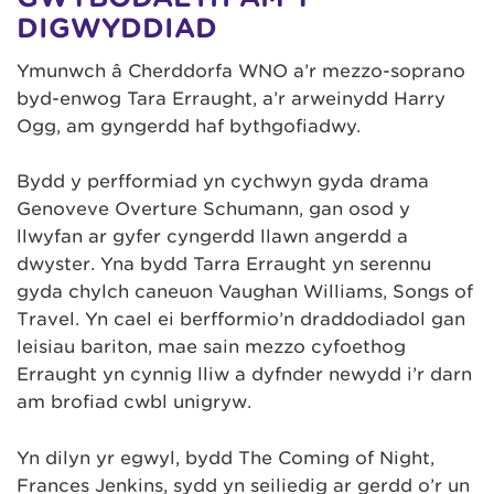
DIGWYDDIAD
Ymunwch â Cherddorfa WNO a’r mezzo-soprano
byd-enwog Tara Erraught, a’r arweinydd Harry
Ogg, am gyngerdd haf bythgofiadwy.
Bydd y perfformiad yn cychwyn gyda drama
Genoveve Overture Schumann, gan osod y
llwyfan ar gyfer cyngerdd llawn angerdd a
dwyster. Yna bydd Tarra Erraught yn serennu
gyda chylch caneuon Vaughan Williams, Songs of
Travel. Yn cael ei berfformio’n draddodiadol gan
leisiau bariton, mae sain mezzo cyfoethog
Erraught yn cynnig lliw a dyfnder newydd i’r darn
am brofiad cwbl unigryw.
Yn dilyn yr egwyl, bydd The Coming of Night,
Frances Jenkins, sydd yn seiliedig ar gerdd o’r un