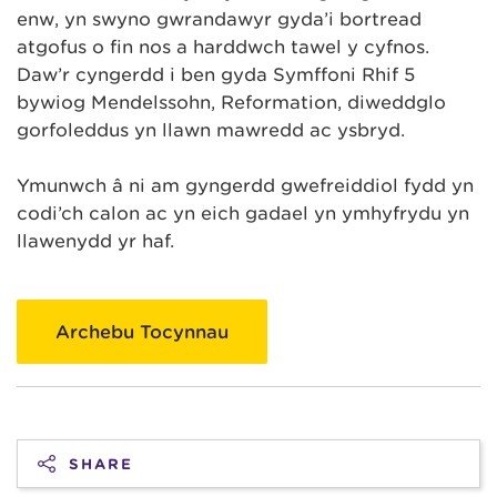
enw, yn swyno gwrandawyr gyda’i bortread
atgofus o fin nos a harddwch tawel y cyfnos.
Daw’r cyngerdd i ben gyda Symffoni Rhif 5
bywiog Mendelssohn, Reformation, diweddglo
gorfoleddus yn llawn mawredd ac ysbryd.
Ymunwch â ni am gyngerdd gwefreiddiol fydd yn
codi’ch calon ac yn eich gadael yn ymhyfrydu yn
llawenydd yr haf.
Archebu Tocynnau
SHARE