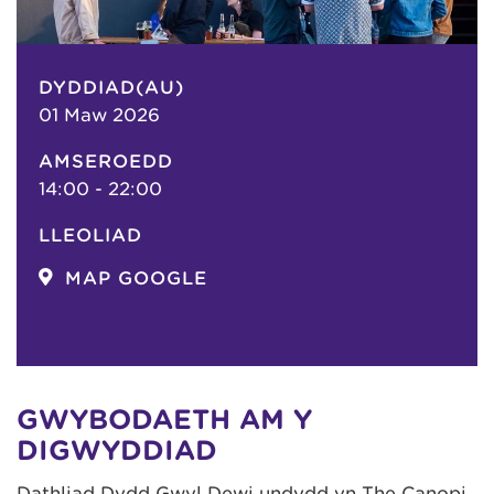
DYDDIAD(AU)
01 Maw 2026
AMSEROEDD
14:00 - 22:00
LLEOLIAD
MAP GOOGLE
GWYBODAETH AM Y
DIGWYDDIAD
Dathliad Dydd Gŵyl Dewi undydd yn The Canopi,