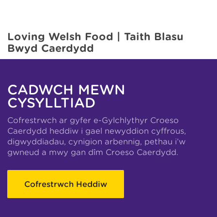
Loving Welsh Food | Taith Blasu
Bwyd Caerdydd
CADWCH MEWN
CYSYLLTIAD
Cofrestrwch ar gyfer e-Gylchlythyr Croeso
Caerdydd heddiw i gael newyddion cyffrous,
digwyddiadau, cynigion arbennig, pethau i’w
gwneud a mwy gan dîm Croeso Caerdydd.
Cofrestrwch Heddiw