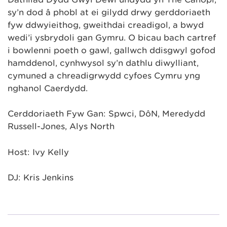
sy’n dod â phobl at ei gilydd drwy gerddoriaeth
fyw ddwyieithog, gweithdai creadigol, a bwyd
wedi’i ysbrydoli gan Gymru. O bicau bach cartref
i bowlenni poeth o gawl, gallwch ddisgwyl gofod
hamddenol, cynhwysol sy’n dathlu diwylliant,
cymuned a chreadigrwydd cyfoes Cymru yng
nghanol Caerdydd.
Cerddoriaeth Fyw Gan: Spwci, DôN, Meredydd
Russell-Jones, Alys North
Host: Ivy Kelly
DJ: Kris Jenkins