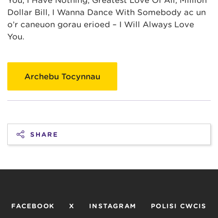
You, I Have Nothing, Greatest Love Of All, Million
Dollar Bill, I Wanna Dance With Somebody ac un
o’r caneuon gorau erioed – I Will Always Love
You.
Archebu Tocynnau
SHARE
FACEBOOK
X
INSTAGRAM
POLISI CWCIS