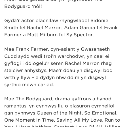
Bodyguard ‘nôl!
Gyda’r actor blaenllaw rhyngwladol Sidonie
Smith fel Rachel Marron, Adam Garcia fel Frank
Farmer a Matt Milburn fel Sy Spector.
Mae Frank Farmer, cyn-asiant y Gwasanaeth
Cudd sydd wedi troi’n warchodwr, yn cael ei
gyflogi i ddiogelu’r seren Rachel Marron rhag
stelciwr anhysbys. Mae’r ddau yn disgwyl bod
wrth y llyw – a dydyn nhw ddim yn disgwyl
syrthio mewn cariad.
Mae The Bodyguard, drama gyffrous a hynod
ramantus, yn cynnwys llu o glasuron cymhellol
gan gynnwys Queen of the Night, So Emotional,
One Moment in Time, Saving All My Love, Run to