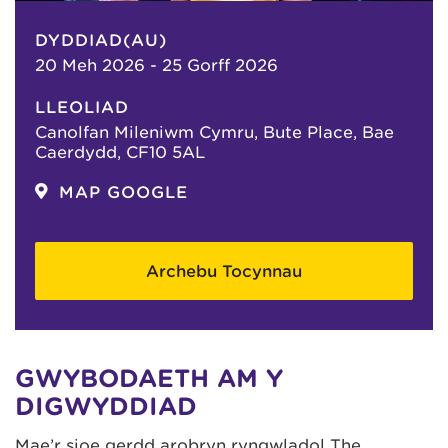
DYDDIAD(AU)
20 Meh 2026 - 25 Gorff 2026
LLEOLIAD
Canolfan Mileniwm Cymru, Bute Place, Bae
Caerdydd, CF10 5AL
MAP GOOGLE
Archebu Tocynnau
GWYBODAETH AM Y
DIGWYDDIAD
Mae’r sioe gerdd arobryn ryngwladol The