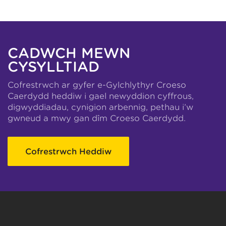
CADWCH MEWN
CYSYLLTIAD
Cofrestrwch ar gyfer e-Gylchlythyr Croeso
Caerdydd heddiw i gael newyddion cyffrous,
digwyddiadau, cynigion arbennig, pethau i’w
gwneud a mwy gan dîm Croeso Caerdydd.
Cofrestrwch Heddiw