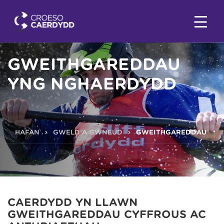
GWEITHGAREDDAU
YNG NGHAERDYDD
HAFAN
GWELD A GWNEUD
GWEITHGAREDDAU
CAERDYDD YN LLAWN
GWEITHGAREDDAU CYFFROUS AC