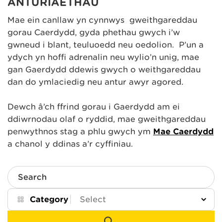
ANTURIAETHAU
Mae ein canllaw yn cynnwys gweithgareddau
gorau Caerdydd, gyda phethau gwych i’w
gwneud i blant, teuluoedd neu oedolion. P’un a
ydych yn hoffi adrenalin neu wylio’n unig, mae
gan Gaerdydd ddewis gwych o weithgareddau
dan do ymlaciedig neu antur awyr agored.
Dewch â’ch ffrind gorau i Gaerdydd am ei
ddiwrnodau olaf o ryddid, mae gweithgareddau
penwythnos stag a phlu gwych ym
Mae Caerdydd
a chanol y ddinas a’r cyffiniau.
Search
Category