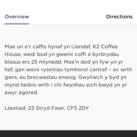
Overview
Directions
Mae un o’r caffis hynaf yn Llandaf, K2 Coffee
House, wedi bod yn gweini coffi a byrbrydau
blasus ers 25 mlynedd. Mae’n dod yn fyw yn yr
haf, gan weini ryseitiau tymhorol cartref – ac wrth
gwrs, eu brecwastau enwog. Gwyliwch y byd yn
mynd heibio wrth i chi fwynhau eich bwyd yn yr
awyr agored.
Lleoliad: 23 Stryd Fawr, CF5 2DY