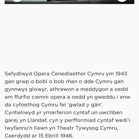
Sefydlwyd Opera Cenedlaethol Cymru ym 1943
gan grŵp o bobl o bob rhan o dde Cymru gan
gynnwys glowyr, athrawon a meddygon a oedd
am ffurfio cwmni opera a oedd yn gweddu i enw
da cyfoethog Cymru fel ‘gwlad y gân’.
Cynhaliwyd yr ymarferion cyntaf un uwchben
garej yn Llandaf, cyn y perfformiad cyntaf wedi’i
lwyfannu’n llawn yn Theatr Tywysog Cymru,
Caerdydd ar 15 Ebrill 1946.