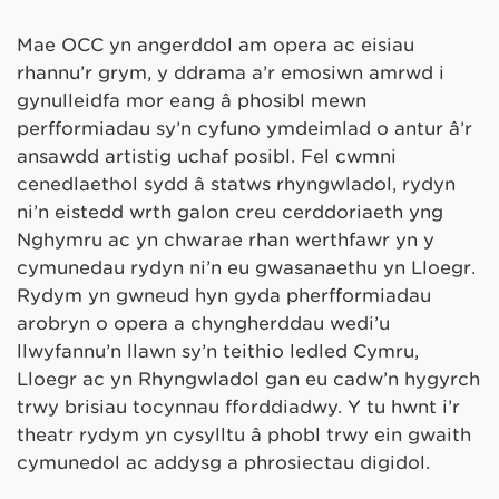
Mae OCC yn angerddol am opera ac eisiau
rhannu’r grym, y ddrama a’r emosiwn amrwd i
gynulleidfa mor eang â phosibl mewn
perfformiadau sy’n cyfuno ymdeimlad o antur â’r
ansawdd artistig uchaf posibl. Fel cwmni
cenedlaethol sydd â statws rhyngwladol, rydyn
ni’n eistedd wrth galon creu cerddoriaeth yng
Nghymru ac yn chwarae rhan werthfawr yn y
cymunedau rydyn ni’n eu gwasanaethu yn Lloegr.
Rydym yn gwneud hyn gyda pherfformiadau
arobryn o opera a chyngherddau wedi’u
llwyfannu’n llawn sy’n teithio ledled Cymru,
Lloegr ac yn Rhyngwladol gan eu cadw’n hygyrch
trwy brisiau tocynnau fforddiadwy. Y tu hwnt i’r
theatr rydym yn cysylltu â phobl trwy ein gwaith
cymunedol ac addysg a phrosiectau digidol.