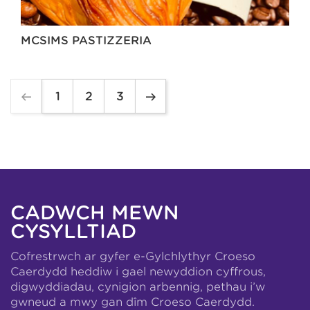
MCSIMS PASTIZZERIA
1
2
3
CADWCH MEWN
CYSYLLTIAD
Cofrestrwch ar gyfer e-Gylchlythyr Croeso
Caerdydd heddiw i gael newyddion cyffrous,
digwyddiadau, cynigion arbennig, pethau i’w
gwneud a mwy gan dîm Croeso Caerdydd.