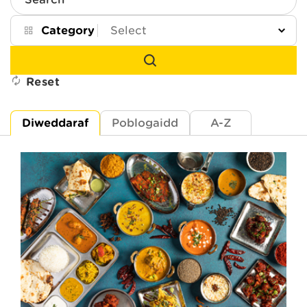
Search
Category
Reset
Diweddaraf
Poblogaidd
A-Z