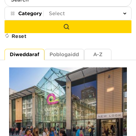
Search
Category
Reset
Diweddaraf
Poblogaidd
A-Z