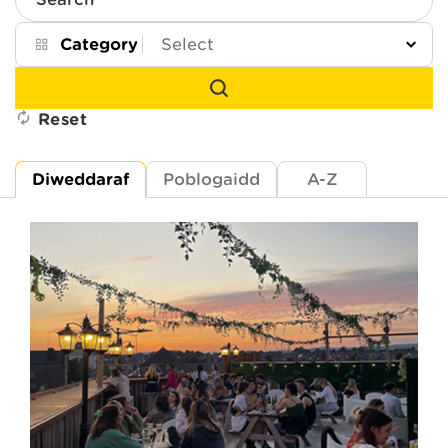
Search
Category
Reset
Diweddaraf
Poblogaidd
A-Z