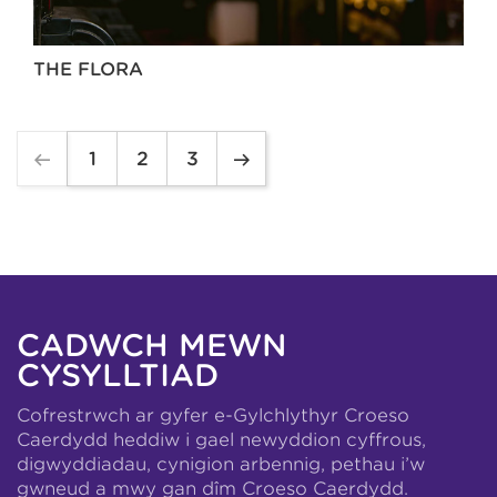
THE FLORA
1
2
3
CADWCH MEWN
CYSYLLTIAD
Cofrestrwch ar gyfer e-Gylchlythyr Croeso
Caerdydd heddiw i gael newyddion cyffrous,
digwyddiadau, cynigion arbennig, pethau i’w
gwneud a mwy gan dîm Croeso Caerdydd.