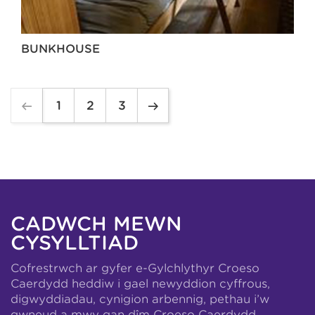
BUNKHOUSE
1
2
3
CADWCH MEWN
CYSYLLTIAD
Cofrestrwch ar gyfer e-Gylchlythyr Croeso
Caerdydd heddiw i gael newyddion cyffrous,
digwyddiadau, cynigion arbennig, pethau i’w
gwneud a mwy gan dîm Croeso Caerdydd.