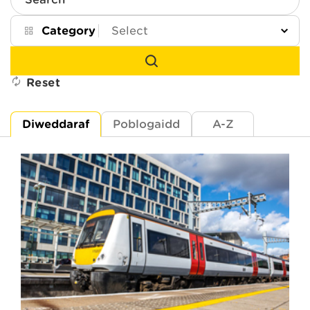
Search
Category
Reset
Diweddaraf
Poblogaidd
A-Z