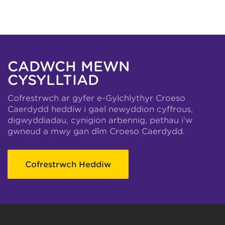
CADWCH MEWN
CYSYLLTIAD
Cofrestrwch ar gyfer e-Gylchlythyr Croeso
Caerdydd heddiw i gael newyddion cyffrous,
digwyddiadau, cynigion arbennig, pethau i’w
gwneud a mwy gan dîm Croeso Caerdydd.
Cofrestrwch Heddiw