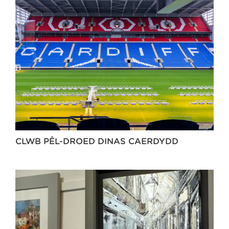
CLWB PÊL-DROED DINAS CAERDYDD