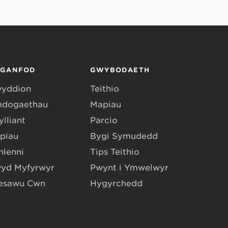
RGANFOD
GWYBODAETH
yddion
Teithio
dogaethau
Mapiau
lliant
Parcio
piau
Bygi Symudedd
hlenni
Tips Teithio
yd Myfyrwyr
Pwynt i Ymwelwyr
esawu Cŵn
Hygyrchedd