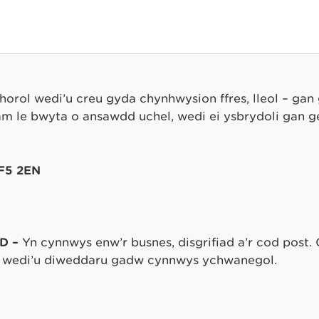
orol wedi’u creu gyda chynhwysion ffres, lleol – ga
o am le bwyta o ansawdd uchel, wedi ei ysbrydoli gan g
CF5 2EN
D –
Yn cynnwys enw’r busnes, disgrifiad a’r cod post. 
wedi’u diweddaru gadw cynnwys ychwanegol.