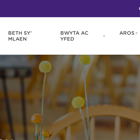
BETH SY’
BWYTA AC
AROS
O
en
Open
MLAEN
YFED
WELD
BWYTA
m
AC
WNEUD
YFED
Blas ar Gymru
Gwes
nu
menu
Bwytai
Huna
Tafarndai a Bariau
Caraf
Caffis a Delis
Rhag
ydd