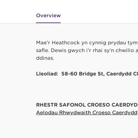
Overview
Mae’r Heathcock yn cynnig prydau tymh
safle. Dewis gwych i’r rhai sy’n chwili
ddinas.
Lleoliad: 58-60 Bridge St, Caerdydd 
RHESTR SAFONOL CROESO CAERDYD
Aelodau Rhwydwaith Croeso Caerdydd