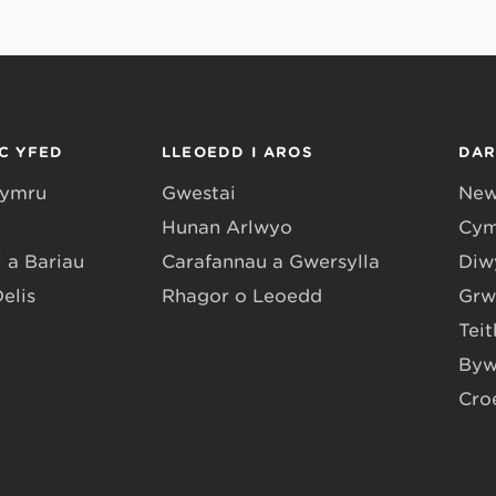
C YFED
LLEOEDD I AROS
DA
Gymru
Gwestai
New
Hunan Arlwyo
Cym
 a Bariau
Carafannau a Gwersylla
Diwy
Delis
Rhagor o Leoedd
Grw
Teit
Byw
Cro