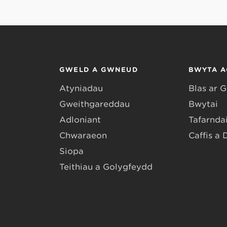
GWELD A GWNEUD
BWYTA A
Atyniadau
Blas ar 
Gweithgareddau
Bwytai
Adloniant
Tafarndai
Chwaraeon
Caffis a 
Siopa
Teithiau a Golygfeydd