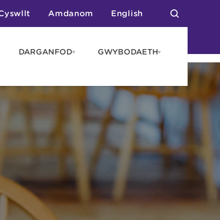
Cyswllt
Amdanom
English
DARGANFOD
GWYBODAETH
pen
Open
Open
AROS
DARGANFOD
GWYBODAET
enu
menu
menu
tai
n Arlwyo
anau a Gwersylla
or o Leoedd