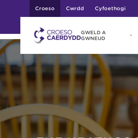
Croeso
Cwrdd
Cyfoethogi
GWELD A
Op
GWNEUD
G
A
G
Atyniadau
me
Gweithgareddau
Adloniant
Chwaraeon
Siopa
Teithiau a Golygfe