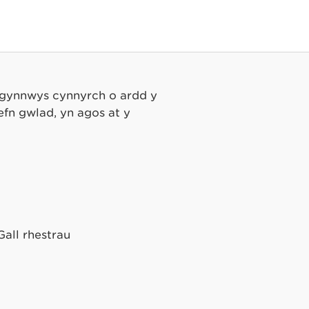
n gynnwys cynnyrch o ardd y
efn gwlad, yn agos at y
Gall rhestrau