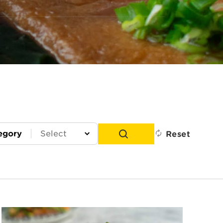
egory
Reset