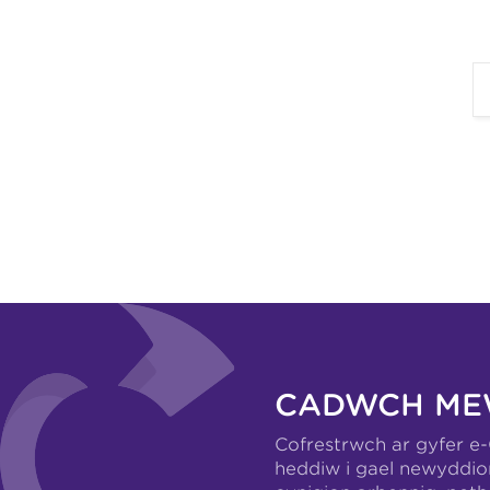
CADWCH ME
Cofrestrwch ar gyfer e
heddiw i gael newyddio