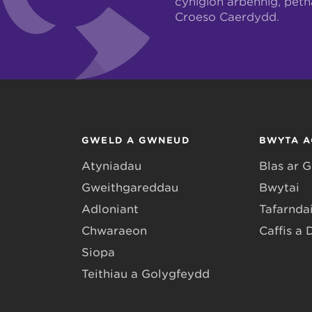
cynigion arbennig, pet
Croeso Caerdydd.
GWELD A GWNEUD
BWYTA A
Atyniadau
Blas ar 
Gweithgareddau
Bwytai
Adloniant
Tafarndai
Chwaraeon
Caffis a 
Siopa
Teithiau a Golygfeydd