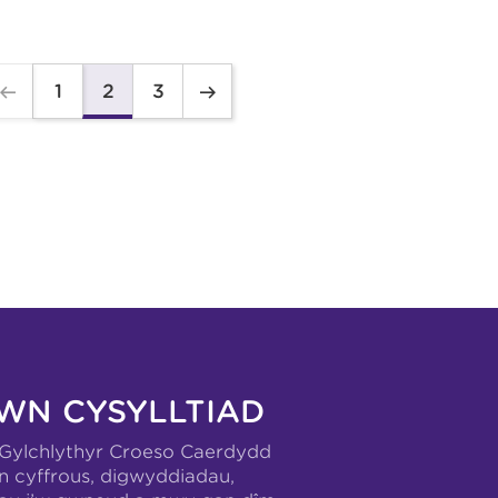
1
3
2
WN CYSYLLTIAD
-Gylchlythyr Croeso Caerdydd
n cyffrous, digwyddiadau,