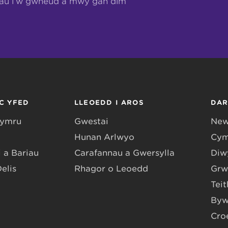
hau i’w gwneud a mwy gan dîm
C YFED
LLEOEDD I AROS
DA
Gymru
Gwestai
New
Hunan Arlwyo
Cym
 a Bariau
Carafannau a Gwersylla
Diwy
Delis
Rhagor o Leoedd
Grw
Teit
Byw
Cro