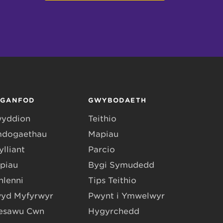
RGANFOD
GWYBODAETH
yddion
Teithio
dogaethau
Mapiau
lliant
Parcio
piau
Bygi Symudedd
hlenni
Tips Teithio
yd Myfyrwyr
Pwynt i Ymwelwyr
esawu Cŵn
Hygyrchedd