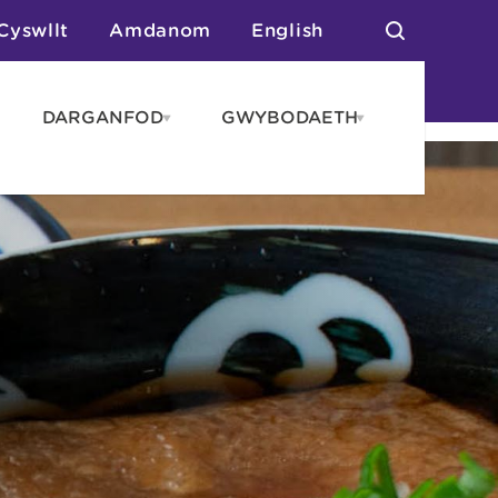
Cyswllt
Amdanom
English
DARGANFOD
GWYBODAETH
pen
Open
Open
AROS
DARGANFOD
GWYBODAET
enu
menu
menu
tai
n Arlwyo
anau a Gwersylla
or o Leoedd