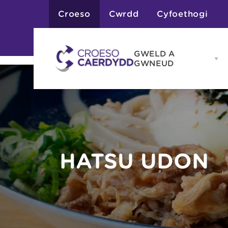
Croeso
Cwrdd
Cyfoethogi
GWELD A
Op
GWNEUD
G
A
G
Atyniadau
me
Gweithgareddau
Adloniant
Chwaraeon
Siopa
Teithiau a Golygfe
HATSU UDON