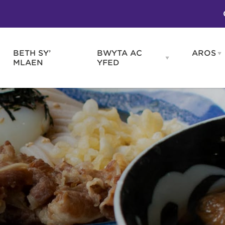
BETH SY’
BWYTA AC
AROS
O
en
Open
MLAEN
YFED
WELD
BWYTA
m
AC
WNEUD
YFED
Blas ar Gymru
Gwes
nu
menu
Bwytai
Huna
Tafarndai a Bariau
Caraf
Caffis a Delis
Rhag
ydd