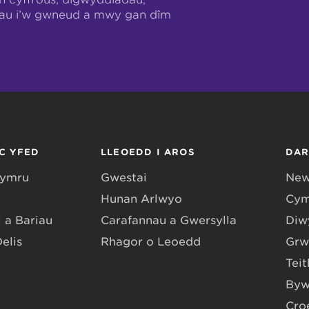
hau i’w gwneud a mwy gan dîm
C YFED
LLEOEDD I AROS
DA
Gymru
Gwestai
New
Hunan Arlwyo
Cym
 a Bariau
Carafannau a Gwersylla
Diwy
Delis
Rhagor o Leoedd
Grw
Teit
Byw
Cro