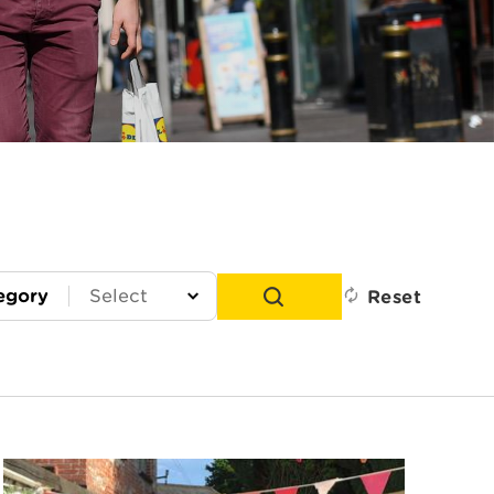
egory
Reset