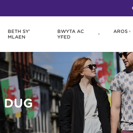
BETH SY’
BWYTA AC
AROS
O
en
Open
MLAEN
YFED
WELD
BWYTA
m
AC
WNEUD
YFED
Blas ar Gymru
Gwes
nu
menu
Bwytai
Huna
Tafarndai a Bariau
Caraf
Caffis a Delis
Rhag
ydd
Y DUG