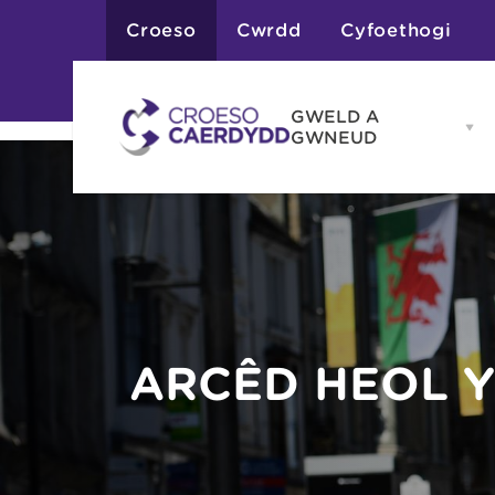
Croeso
Cwrdd
Cyfoethogi
GWELD A
Op
GWNEUD
G
A
G
Atyniadau
me
Gweithgareddau
Adloniant
Chwaraeon
Siopa
Teithiau a Golygfe
ARCÊD HEOL 