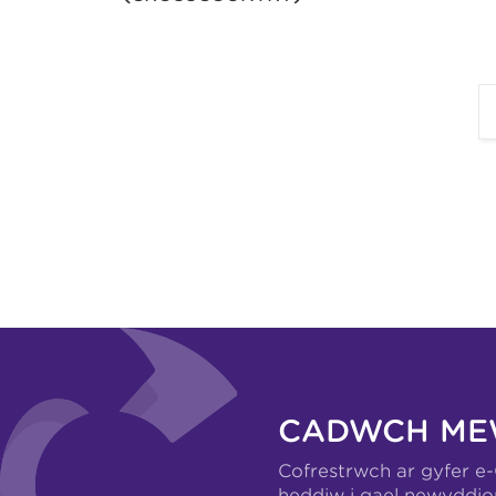
CADWCH ME
Cofrestrwch ar gyfer e
heddiw i gael newyddio