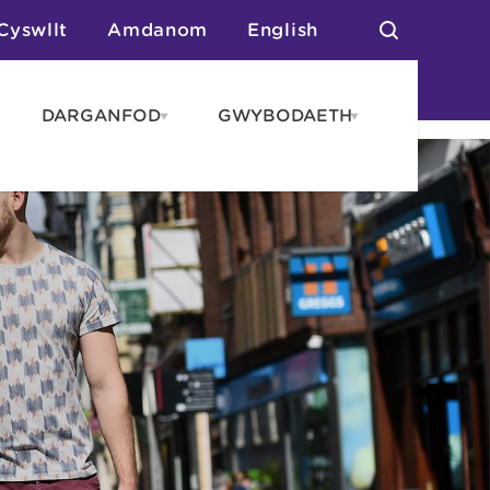
Cyswllt
Amdanom
English
DARGANFOD
GWYBODAETH
pen
Open
Open
AROS
DARGANFOD
GWYBODAET
enu
menu
menu
tai
n Arlwyo
anau a Gwersylla
or o Leoedd