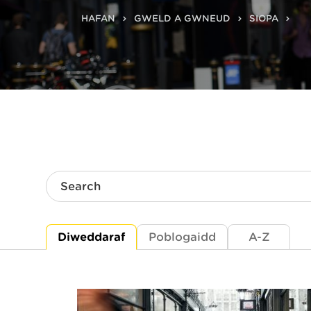
HAFAN
GWELD A GWNEUD
SIOPA
Search
Diweddaraf
Poblogaidd
A-Z