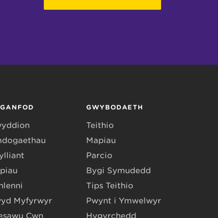
RGANFOD
GWYBODAETH
yddion
Teithio
dogaethau
Mapiau
lliant
Parcio
piau
Bygi Symudedd
hlenni
Tips Teithio
yd Myfyrwyr
Pwynt i Ymwelwyr
esawu Cŵn
Hygyrchedd