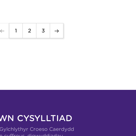
1
2
3
WN CYSYLLTIAD
-Gylchlythyr Croeso Caerdydd
n cyffrous, digwyddiadau,