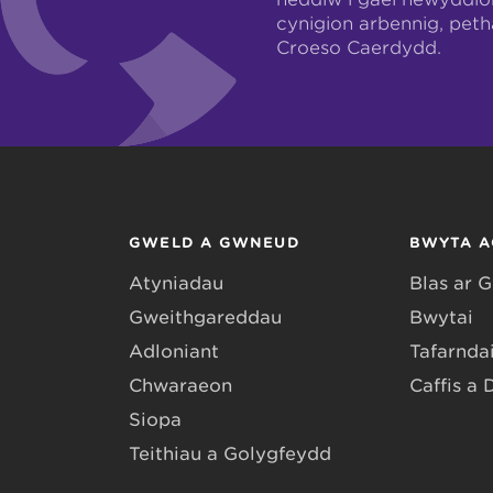
cynigion arbennig, pet
Croeso Caerdydd.
GWELD A GWNEUD
BWYTA A
Atyniadau
Blas ar 
Gweithgareddau
Bwytai
Adloniant
Tafarndai
Chwaraeon
Caffis a 
Siopa
Teithiau a Golygfeydd