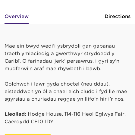
Overview
Directions
Mae ein bwyd wedi’i ysbrydoli gan gabanau
traeth ymlaciedig a gwerthwyr strydoedd y
Caribî. O farinadau ‘jerk’ persawrus, i gyri sy’n
mudferwi’n araf mae rhywbeth i bawb.
Golchwch i lawr gyda choctel (neu ddau),
eisteddwch yn ôl a chael eich cludo i fyd lle mae
sgyrsiau a churiadau reggae yn llifo’n hir i’r nos.
Lleoliad:
Hodge House, 114-116 Heol Eglwys Fair,
Caerdydd CF10 1DY