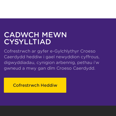
CADWCH MEWN
CYSYLLTIAD
Cofrestrwch ar gyfer e-Gylchlythyr Croeso
Caerdydd heddiw i gael newyddion cyffrous,
digwyddiadau, cynigion arbennig, pethau i’w
gwneud a mwy gan dîm Croeso Caerdydd.
Cofrestrwch Heddiw