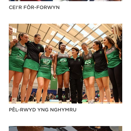
CEI’R FÔR-FORWYN
PÊL-RWYD YNG NGHYMRU