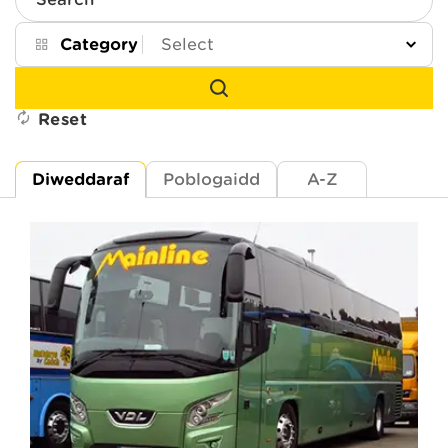
Search
Category
Reset
Diweddaraf
Poblogaidd
A-Z