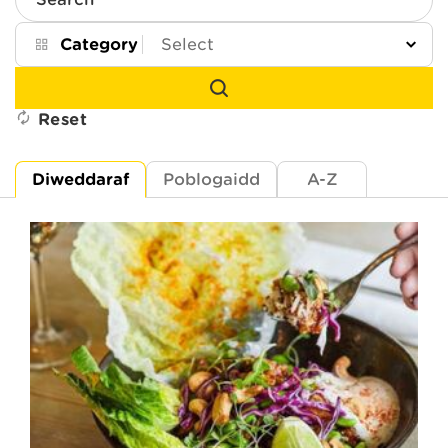
Search
Category
Reset
Diweddaraf
Poblogaidd
A-Z