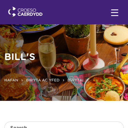
BILL'S
HAFAN
BWYTA AC YFED
BWYTAI