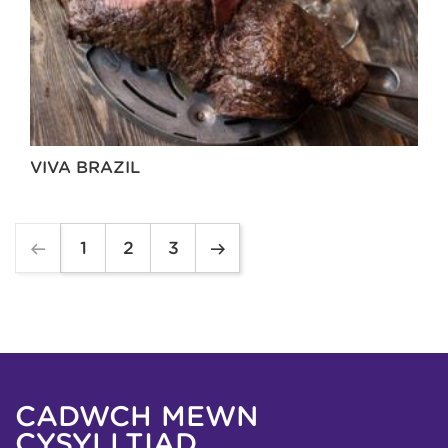
VIVA BRAZIL
1
2
3
CADWCH MEWN
CYSYLLTIAD