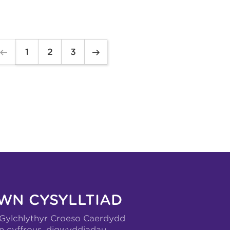
1
2
3
WN CYSYLLTIAD
-Gylchlythyr Croeso Caerdydd
n cyffrous, digwyddiadau,