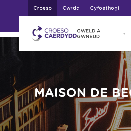
Croeso
Cwrdd
Cyfoethogi
GWELD A
Op
GWNEUD
G
A
G
Atyniadau
me
Gweithgareddau
Adloniant
Chwaraeon
Siopa
Teithiau a Golygfe
MAISON DE B