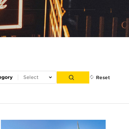
egory
Reset