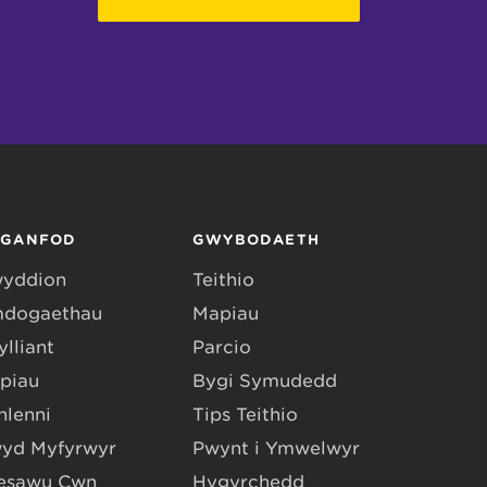
RGANFOD
GWYBODAETH
yddion
Teithio
dogaethau
Mapiau
lliant
Parcio
piau
Bygi Symudedd
hlenni
Tips Teithio
yd Myfyrwyr
Pwynt i Ymwelwyr
esawu Cŵn
Hygyrchedd