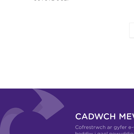
CADWCH ME
Cofrestrwch ar gyfer e
heddiw i gael newyddio