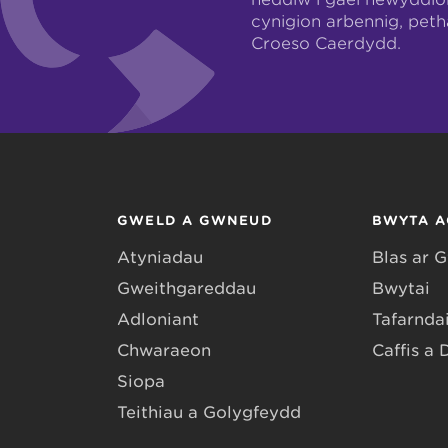
cynigion arbennig, pet
Croeso Caerdydd.
GWELD A GWNEUD
BWYTA A
Atyniadau
Blas ar 
Gweithgareddau
Bwytai
Adloniant
Tafarndai
Chwaraeon
Caffis a 
Siopa
Teithiau a Golygfeydd