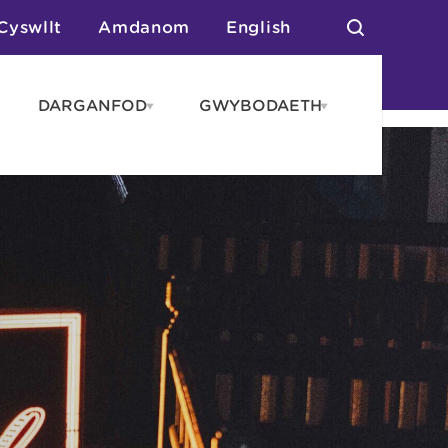
Cyswllt
Amdanom
English
DARGANFOD
GWYBODAETH
pen
Open
Open
AROS
DARGANFOD
GWYBODAET
enu
menu
menu
tai
n Arlwyo
anau a Gwersylla
or o Leoedd