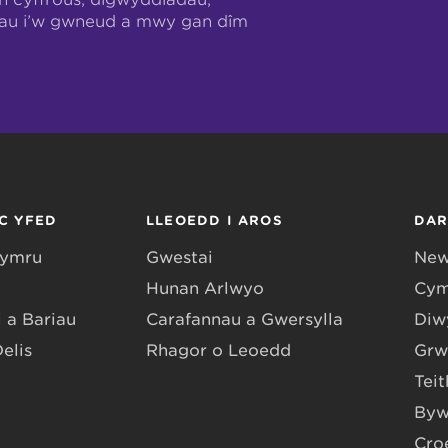
hau i’w gwneud a mwy gan dîm
C YFED
LLEOEDD I AROS
DA
Gymru
Gwestai
New
Hunan Arlwyo
Cym
 a Bariau
Carafannau a Gwersylla
Diwy
Delis
Rhagor o Leoedd
Grw
Teit
Byw
Cro