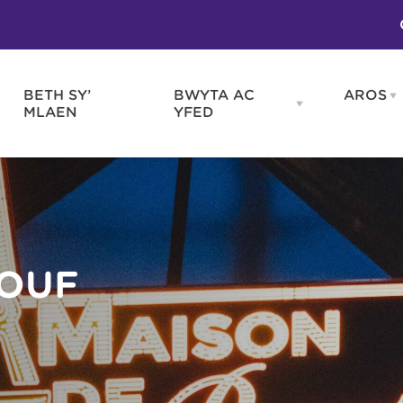
BETH SY’
BWYTA AC
AROS
O
en
Open
MLAEN
YFED
WELD
BWYTA
m
AC
WNEUD
YFED
Blas ar Gymru
Gwes
nu
menu
Bwytai
Huna
Tafarndai a Bariau
Caraf
Caffis a Delis
Rhag
ydd
EOUF