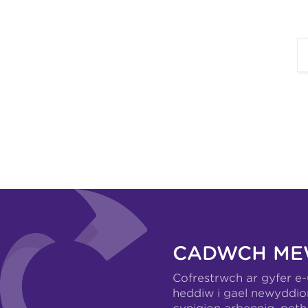
CADWCH ME
Cofrestrwch ar gyfer e
heddiw i gael newyddio