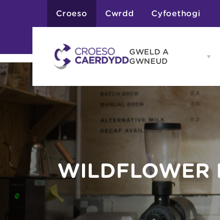
Croeso
Cwrdd
Cyfoethogi
GWELD A
Op
GWNEUD
G
A
G
Atyniadau
me
Gweithgareddau
Adloniant
Chwaraeon
Siopa
Teithiau a Golygfe
WILDFLOWER 