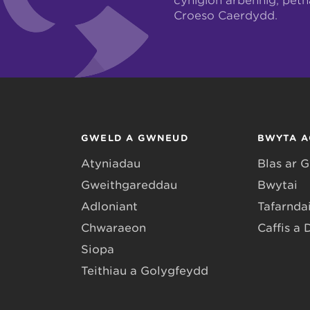
cynigion arbennig, pet
Croeso Caerdydd.
GWELD A GWNEUD
BWYTA A
Atyniadau
Blas ar 
Gweithgareddau
Bwytai
Adloniant
Tafarndai
Chwaraeon
Caffis a 
Siopa
Teithiau a Golygfeydd