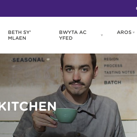
BETH SY’
BWYTA AC
AROS
O
en
Open
MLAEN
YFED
WELD
BWYTA
m
AC
WNEUD
YFED
Blas ar Gymru
Gwes
nu
menu
Bwytai
Huna
Tafarndai a Bariau
Caraf
Caffis a Delis
Rhag
ydd
KITCHEN