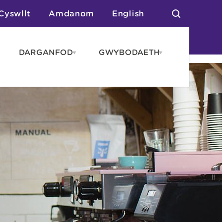
Cyswllt
Amdanom
English
DARGANFOD
GWYBODAETH
pen
Open
Open
AROS
DARGANFOD
GWYBODAET
enu
menu
menu
tai
n Arlwyo
anau a Gwersylla
or o Leoedd