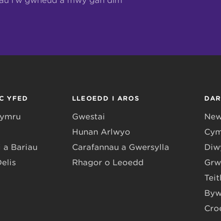
hau i’w gwneud a mwy gan dîm
C YFED
LLEOEDD I AROS
DA
Gymru
Gwestai
New
Hunan Arlwyo
Cym
 a Bariau
Carafannau a Gwersylla
Diwy
Delis
Rhagor o Leoedd
Grw
Teit
Byw
Cro