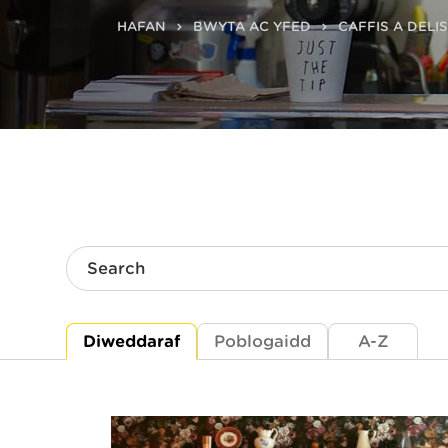
HAFAN
BWYTA AC YFED
CAFFIS A DELIS
Search
Diweddaraf
Poblogaidd
A-Z