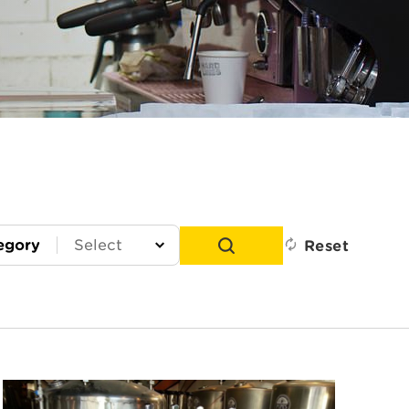
egory
Reset