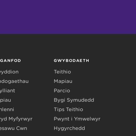
RGANFOD
GWYBODAETH
yddion
Teithio
dogaethau
Mapiau
lliant
Parcio
piau
Bygi Symudedd
hlenni
Tips Teithio
yd Myfyrwyr
Pwynt i Ymwelwyr
esawu Cŵn
Hygyrchedd