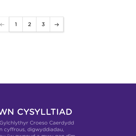
1
2
3
WN CYSYLLTIAD
-Gylchlythyr Croeso Caerdydd
n cyffrous, digwyddiadau,