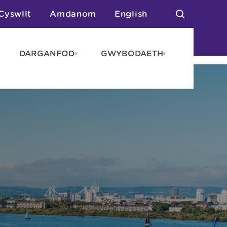
Cyswllt
Amdanom
English
DARGANFOD
GWYBODAETH
pen
Open
Open
AROS
DARGANFOD
GWYBODAET
enu
menu
menu
tai
n Arlwyo
anau a Gwersylla
or o Leoedd