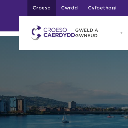
Croeso
Cwrdd
Cyfoethogi
GWELD A
Op
GWNEUD
G
A
G
Atyniadau
me
Gweithgareddau
Adloniant
Chwaraeon
Siopa
Teithiau a Golygfe