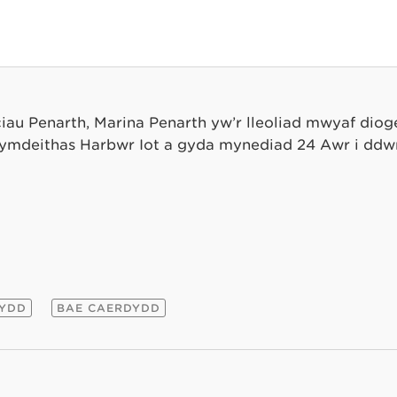
au Penarth, Marina Penarth yw’r lleoliad mwyaf dioge
mdeithas Harbwr Iot a gyda mynediad 24 Awr i ddŵr
EYDD
BAE CAERDYDD