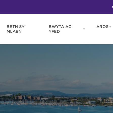
BETH SY’
BWYTA AC
AROS
O
en
Open
MLAEN
YFED
WELD
BWYTA
m
AC
WNEUD
YFED
Blas ar Gymru
Gwes
nu
menu
Bwytai
Huna
Tafarndai a Bariau
Caraf
Caffis a Delis
Rhag
ydd