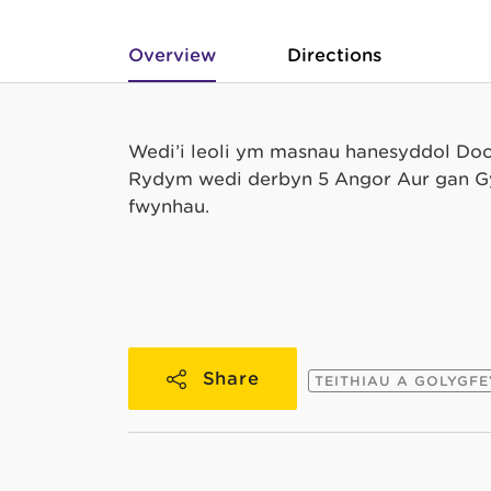
Overview
Directions
Wedi’i leoli ym masnau hanesyddol Doci
Rydym wedi derbyn 5 Angor Aur gan Gy
fwynhau.
Share
TEITHIAU A GOLYGF