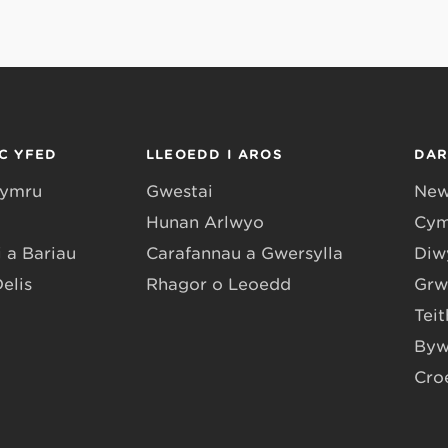
C YFED
LLEOEDD I AROS
DA
Gymru
Gwestai
New
Hunan Arlwyo
Cym
 a Bariau
Carafannau a Gwersylla
Diwy
Delis
Rhagor o Leoedd
Grw
Teit
Byw
Cro