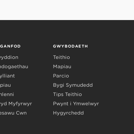
RGANFOD
GWYBODAETH
yddion
Teithio
dogaethau
Mapiau
lliant
Parcio
piau
Bygi Symudedd
hlenni
Tips Teithio
yd Myfyrwyr
Pwynt i Ymwelwyr
esawu Cŵn
Hygyrchedd