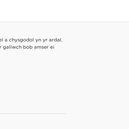
l a chysgodol yn yr ardal.
 gallwch bob amser ei