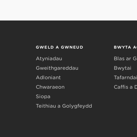
GWELD A GWNEUD
BWYTA A
Atyniadau
Blas ar 
Gweithgareddau
Bwytai
Adloniant
Tafarndai
Chwaraeon
Caffis a 
Siopa
Teithiau a Golygfeydd