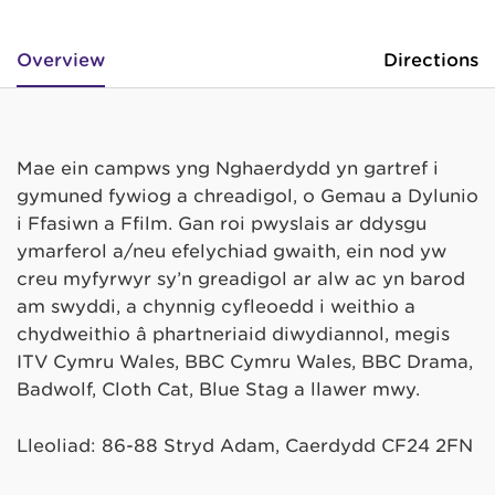
Overview
Directions
Mae ein campws yng Nghaerdydd yn gartref i
gymuned fywiog a chreadigol, o Gemau a Dylunio
i Ffasiwn a Ffilm. Gan roi pwyslais ar ddysgu
ymarferol a/neu efelychiad gwaith, ein nod yw
creu myfyrwyr sy’n greadigol ar alw ac yn barod
am swyddi, a chynnig cyfleoedd i weithio a
chydweithio â phartneriaid diwydiannol, megis
ITV Cymru Wales, BBC Cymru Wales, BBC Drama,
Badwolf, Cloth Cat, Blue Stag a llawer mwy.
Lleoliad: 86-88 Stryd Adam, Caerdydd CF24 2FN