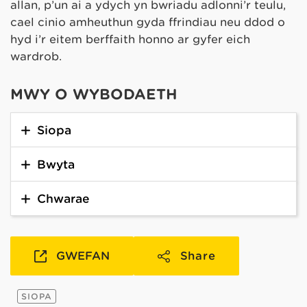
allan, p’un ai a ydych yn bwriadu adlonni’r teulu,
cael cinio amheuthun gyda ffrindiau neu ddod o
hyd i’r eitem berffaith honno ar gyfer eich
wardrob.
MWY O WYBODAETH
Siopa
Bwyta
Chwarae
GWEFAN
Share
SIOPA