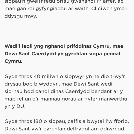
siopau’n gweithredu oriau gwahanol i’r arfer, ac
mae gan rai gyfyngiadau ar waith. Cliciwch yma i
ddysgu mwy.
Wedi’i leoli yng nghanol prifddinas Cymru, mae
Dewi Sant Caerdydd yn gyrchfan siopa pennaf
Cymru.
Gyda thros 40 miliwn o siopwyr yn heidio trwy’r
drysau bob blwyddyn, mae Dewi Sant wedi
sicrhau bod canol dinas Caerdydd bendant ar y
map fel un o’r mannau gorau ar gyfer manwerthu
yn y DU.
Gyda thros 180 o siopau, caffis a bwytai i’w fforio,
Dewi Sant yw’r cyrchfan delfrydol am ddiwrnod