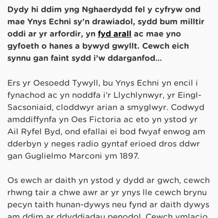
Dydy hi ddim yng Nghaerdydd fel y cyfryw ond
mae Ynys Echni sy’n drawiadol, sydd bum milltir
oddi ar yr arfordir, yn
fyd arall
ac mae yno
gyfoeth o hanes a bywyd gwyllt. Cewch eich
synnu gan faint sydd i’w ddarganfod…
Ers yr Oesoedd Tywyll, bu Ynys Echni yn encil i
fynachod ac yn noddfa i’r Llychlynwyr, yr Eingl-
Sacsoniaid, cloddwyr arian a smyglwyr. Codwyd
amddiffynfa yn Oes Fictoria ac eto yn ystod yr
Ail Ryfel Byd, ond efallai ei bod fwyaf enwog am
dderbyn y neges radio gyntaf erioed dros ddŵr
gan Guglielmo Marconi ym 1897.
Os ewch ar daith yn ystod y dydd ar gwch, cewch
rhwng tair a chwe awr ar yr ynys lle cewch brynu
pecyn taith hunan-dywys neu fynd ar daith dywys
am ddim ar ddyddiadau penodol. Cewch ymlacio