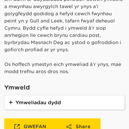
a mwynhau awyrgylch tawel yr ynys a’i
golygfeydd godidog a hefyd cewch fwynhau
peint yn y Gull and Leek, tafarn fwyaf deheuol
Cymru. Bydd cyfle hefyd i ymweld â’r siop
anrhegion lle cewch brynu cardiau post,
byrbrydau Masnach Deg ac ystod o gofroddion i
gofio’ch profiad ar yr ynys.
Os hoffech ymestyn eich ymweliad â’r ynys, mae
modd trefnu aros dros nos.
Ymweld
Ymweliadau dydd
GWEFAN
Share